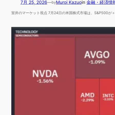
7月 25, 2026
—
Muroi Kazuo
in
金融・経済情
by
室井のマーケット視点 7月24日の米国株式市場は、S&P500が＋0.