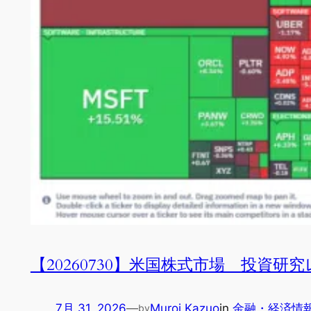
【20260730】米国株式市場 投資研
7月 31, 2026
—
Muroi Kazuo
in
金融・経済情
by