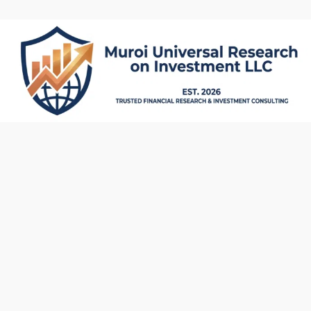
内
容
を
ス
キ
ッ
プ