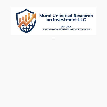
内
容
を
ス
キ
ッ
プ