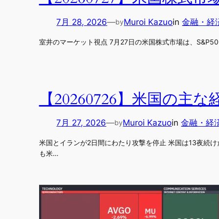
7月 28, 2026
—
Muroi Kazuo
in
金融・経
by
室井のマーケット視点 7月27日の米国株式市場は、S&P500が
【20260726】米国の主
7月 27, 2026
—
Muroi Kazuo
in
金融・経
by
米国とイランが2日間にわたり攻撃を停止 米国は13夜続け
も米…