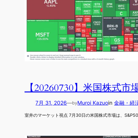
【20260730】米国株
7月 31, 2026
—
Muroi Kazuo
in
金融・経
by
室井のマーケット視点 7月30日の米国株式市場は、S&P500が