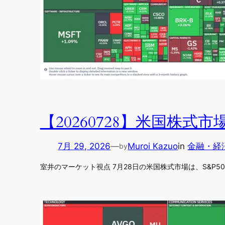
【20260728】米国株
7月 29, 2026
—
Muroi Kazuo
in
金融・経
by
室井のマーケット視点 7月28日の米国株式市場は、S&P500が