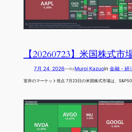
【20260723】米国株
7月 24, 2026
—
Muroi Kazuo
in
金融・経
by
室井のマーケット視点 7月23日の米国株式市場は、S&P500が