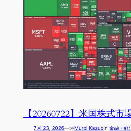
【20260722】米国株
7月 23, 2026
—
Muroi Kazuo
in
金融・経
by