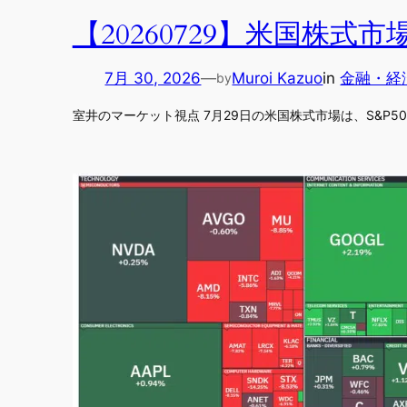
【20260729】米国株
7月 30, 2026
—
Muroi Kazuo
in
金融・経
by
室井のマーケット視点 7月29日の米国株式市場は、S&P500が