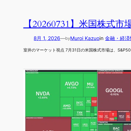
【20260731】米国株
8月 1, 2026
—
Muroi Kazuo
in
金融・経済
by
室井のマーケット視点 7月31日の米国株式市場は、S&P500が