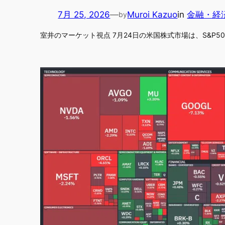
7月 25, 2026
—
Muroi Kazuo
in
金融・経
by
室井のマーケット視点 7月24日の米国株式市場は、S&P500が