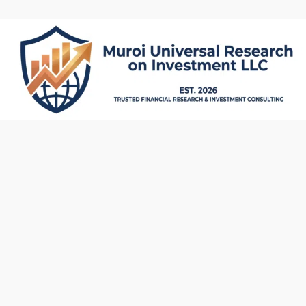
内
容
を
ス
キ
ッ
プ