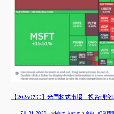
【20260730】米国株式市場 投資研
7月 31, 2026
—
Muroi Kazuo
in
金融・経済情
by