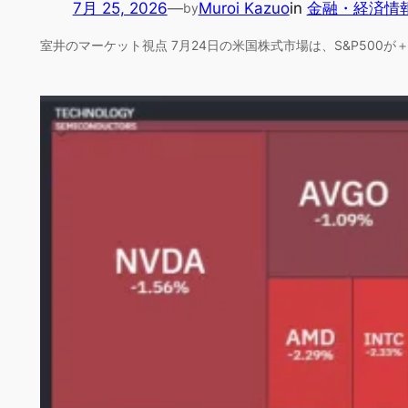
7月 25, 2026
—
Muroi Kazuo
in
金融・経済情
by
室井のマーケット視点 7月24日の米国株式市場は、S&P500が＋0.