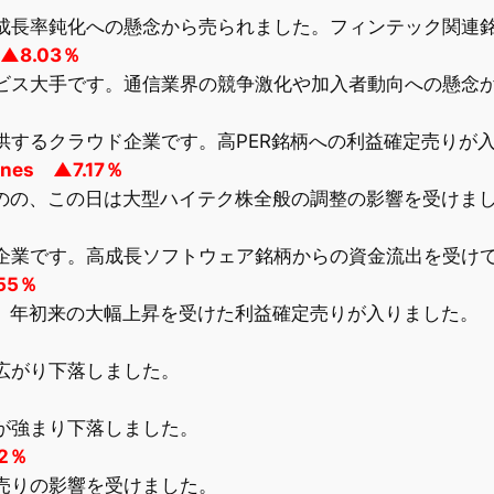
成長率鈍化への懸念から売られました。フィンテック関連
 ▲8.03％
ビス大手です。通信業界の競争激化や加入者動向への懸念
供するクラウド企業です。高PER銘柄への利益確定売りが
hines ▲7.17％
ものの、この日は大型ハイテク株全般の調整の影響を受けま
企業です。高成長ソフトウェア銘柄からの資金流出を受け
.55％
す。年初来の大幅上昇を受けた利益確定売りが入りました。
広がり下落しました。
が強まり下落しました。
02％
売りの影響を受けました。