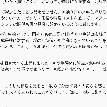
にくいから買いにくい」という面が同時に存在する、判断の
って減少したことも見逃せません。原油在庫の大幅な取り崩
に働きやすい一方、ガソリン価格や輸送コストを通じてインフ
インフレの関係も再び見直し始めているように感じます。
ikeの動きが印象的でした。両社とも売上高と1株当たり利益は
や成長株に対する市場の期待値が相当高くなっていること
られる。これは、AI相場が「何でも買われる段階」から
され、株価も大きく上昇しました。AIや半導体に資金が集中
投資家として重要な視点です。相場が不安定なときほど、成
。
が、こうした相場を見ると、改めて分散投資の大切さを感じ
算でも大きく売られることがあります。逆に、地味に見える