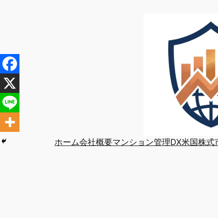
内
容
を
ス
キ
ッ
プ
ホーム
会社概要
マンション管理DX
米国株式