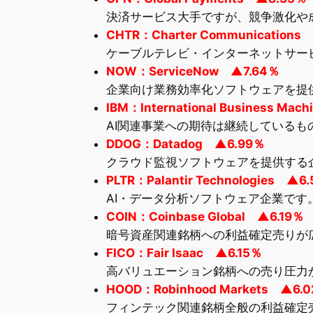
決済サービス大手ですが、競争激化や
CHTR：Charter Communications
ケーブルテレビ・インターネットサー
NOW：ServiceNow ▲7.64％
企業向け業務効率化ソフトウェアを提
IBM：International Business Mac
AI関連事業への期待は継続している
DDOG：Datadog ▲6.99％
クラウド監視ソフトウェアを提供する
PLTR：Palantir Technologies ▲6
AI・データ分析ソフトウェア企業で
COIN：Coinbase Global ▲6.19％
暗号資産関連銘柄への利益確定売りが
FICO：Fair Isaac ▲6.15％
高バリュエーション銘柄への売り圧力
HOOD：Robinhood Markets ▲6.
フィンテック関連銘柄全般の利益確定