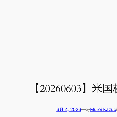
【20260603
6月 4, 2026
—
Muroi Kazuo
by