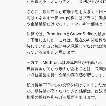
から買える」という面と、「金利が下がり
さらに、原油在庫が市場予想を大きく上回
高はエネルギー(Energy)株にはプラス
や企業業績だけでなく、エネルギー価格と
決算では、BroadcomとCrowdStr
く下落しました。これは、現在のAI関連株
待していたほど強い将来見通しでなければ売
っている証拠だと思います。
一方で、Medtronicは決算内容が評価
投資資金が向かう場面があることは、長期
い収益基盤を持つ企業の存在感が増します
私は長年ETF中心の投資を続けてきました
が、期待値が高くなりすぎた銘柄は、好決
相場の揺れを和らげる場面もあります。