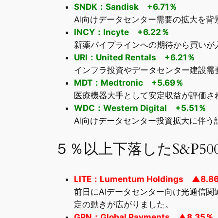
SNDK：Sandisk +6.71％
AI向けデータセンター需要の拡大を
INCY：Incyte +6.22％
新薬パイプラインへの期待から買いが
URI：United Rentals +6.21％
インフラ投資やデータセンター建設需
MDT：Medtronic +5.69％
医療機器大手として安定収益が評価さ
WDC：Western Digital +5.51％
AI向けデータセンター投資拡大に伴
５％以上下落したS&P50
LITE：Lumentum Holdings ▲8.8
前日にAIデータセンター向け光通信
定の動きが広がりました。
GPN：Global Payments ▲8.35％