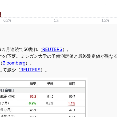
6カ月連続で50割れ（
REUTERS
）。
外の下落。ミシガン大学の予備測定値と最終測定値が異な
（
Bloomberg
）。
反して減少（
REUTERS
）。