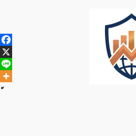
内
容
を
ス
キ
ッ
プ