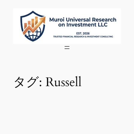
内
容
を
ス
キ
ッ
プ
タグ:
Russell