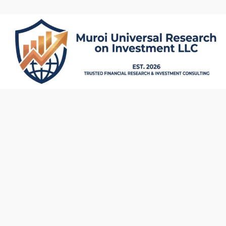
内
容
を
ス
キ
ッ
プ