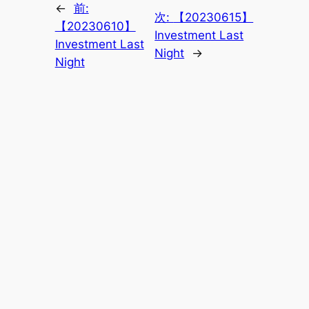
←
前:
次:
【20230615】
【20230610】
Investment Last
Investment Last
Night
→
Night