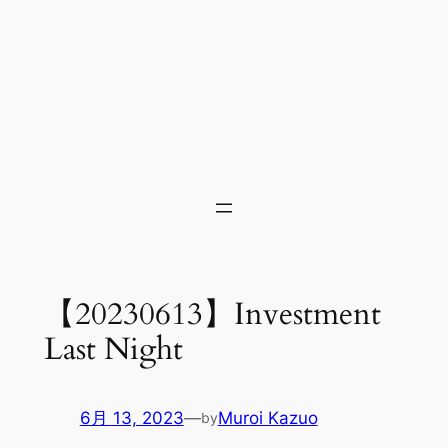
【20230613】Investment
Last Night
6月 13, 2023
—
Muroi Kazuo
by