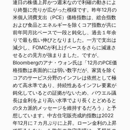
連日の株価上昇かつ週末なので利確の動きによ
り終盤に売りが広がった模様です。昨年12月の
米個人消費支出（PCE）価格指数は、総合指数
および食品とエネルギーを除くコア指数が共に
前年同月比ベースで一段と鈍化し、過去１年余
りで最も低い伸びとなりました。一方で支出は
減少し、FOMCが利上げペースをさらに減速さ
せるとの見方が強まりました。ですが、
Bloombergのアナ・ウォン氏は「12月のPCE価
格指数は表面的には弱い数字だが、家賃を除く
コアのサービス分野のインフレは依然として極
めて高水準であり、持続性あるインフレ要素が
鈍化しているとの証拠がないため、パウエル議
長は金利をより高い水準でより長くとどめると
のタカ派的メッセージを維持するだろう」と予
想しています。中古住宅販売成約指数は2022
年12月に７カ月ぶりに上昇。ローン金利の上昇