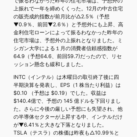
で振るわなかった昨年の住宅市場は、予想外の
上振れで一年を締めくくった。12月の中古住宅
の販売成約指数が前月比が△2.5％（予想
▼0.9％、前回▼2.6％）と予想外にも上昇、高
金利住宅ローンによって振るわなかった昨年の
住宅市場は、予想外の上振れとなりました。ミ
シガン大学による１月の消費者信頼感指数が
64.9（予想64.6、前回59.7)だったので、リセ
ッション懸念も緩和しました。
INTC（インテル）は木曜日の取引終了後に四
半期決算を発表し、EPS（1 株当たり利益）は
$0.10 （予想は $0.19）でした。収益は
$140.4億で、予想の 145 億ドルを下回りまし
た。さらに今後の厳しい予想にも失望され、他
の半導体セクターが上昇する中、インテルだけ
が▼6.41％と大きな下落となりました。
TSLA（テスラ）の株価は昨夜も△10.99％と