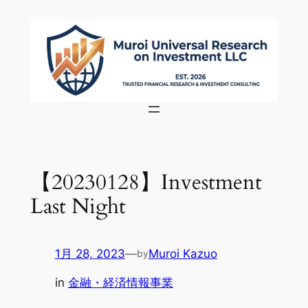
内
容
を
ス
キ
ッ
プ
【20230128】Investment
Last Night
1月 28, 2023
—
Muroi Kazuo
by
in
金融・経済情報事業