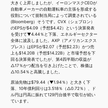
大きく上昇しましたが、イーロンマスクCEOが
自動車メーカーの自動運転車の主張を形成する
役割について規制当局によって調査されている
(Bloomberg）そうです。CVX（シェブロン）
のEPSが$4.09（予想$4.42）という決算発表
を受けて▼4.44％と下落、エネルギーセクター
全体に波及しました。AXP（アメリカンエクス
プレス）はEPSが$2.07（予想$2.23）かつ売
上も$14.20B（予想$14.22B）と市場予想を下
回る決算発表でしたが、第4四半期の収益が
△17％かつ配当を引き上げたことで、株価は
△10.54％と高騰しました。
原油先物は$79.44（▼1.94％）と大きく下
落、10年債利回りは3.518％（△0.72％）、ド
ル円は円高に振れて129円台後半で取引が続い
ています。