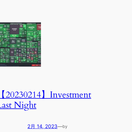
【20230214】Investment
Last Night
2月 14, 2023
—
by