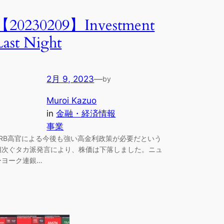
【20230209】Investment
Last Night
2月 9, 2023
—
by
Muroi Kazuo
in
金融・経済情報
事業
FRB高官による今後も強い高金利政策が必要だという
相次ぐタカ派発言により、株価は下落しました。ニュ
ーヨーク連銀…