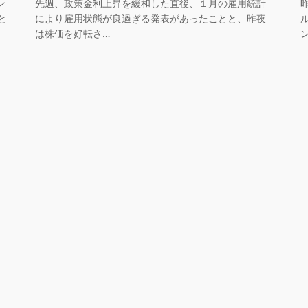
ン
先週、政策金利上昇を緩和した直後、１月の雇用統計
と
により雇用状態が良過ぎる発表があったことと、昨夜
は株価を好転さ…