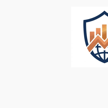
内
容
を
ス
キ
ッ
プ