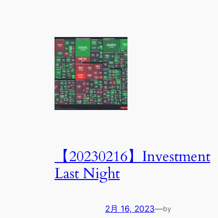
【20230216】Investment
Last Night
2月 16, 2023
—
by