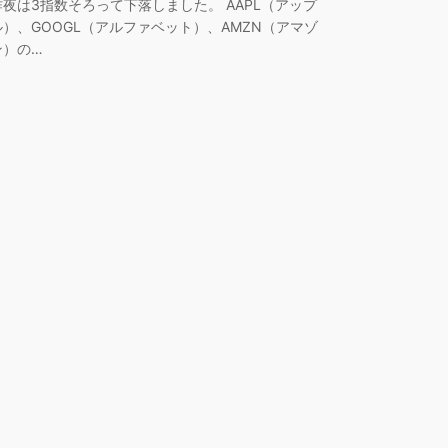
昨夜は3指数そろって下落しました。 AAPL（アップ
ル）、GOOGL（アルファベット）、AMZN（アマゾ
ン）の…