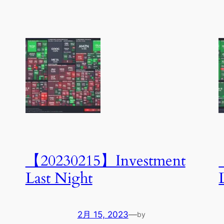
【20230215】Investment
Last Night
2月 15, 2023
—
by