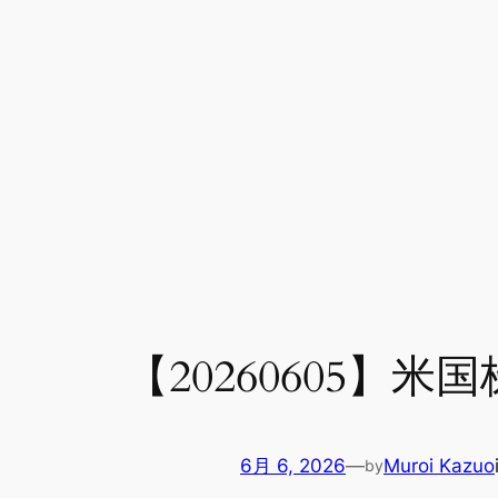
【20260605
6月 6, 2026
—
Muroi Kazuo
by