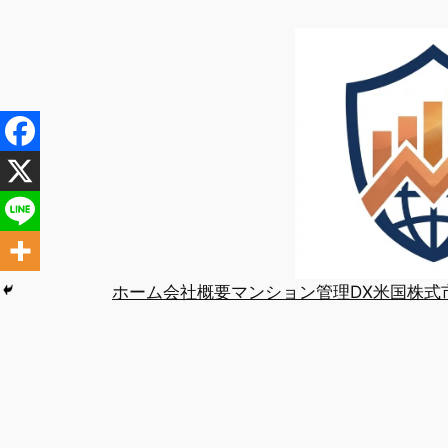
内
容
を
ス
キ
ッ
プ
ホーム
会社概要
マンション管理DX
米国株式