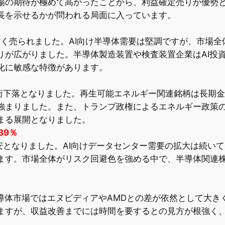
場の期待が極めて高かったことから、利益確定売りが優勢と
長を示せるかが問われる局面に入っています。
は大きく売られました。AI向け半導体需要は堅調ですが、市
りが広がりました。半導体製造装置や検査装置企業はAI投
化に敏感な特徴があります。
arは二桁下落となりました。再生可能エネルギー関連銘柄は長
強まりました。また、トランプ政権によるエネルギー政策
まる展開となりました。
.39％
大幅安となりました。AI向けデータセンター需要の拡大は続い
ます。市場全体がリスク回避色を強める中で、半導体関連
向け半導体市場ではエヌビディアやAMDとの差が依然として大
ますが、収益改善までには時間を要するとの見方が根強く