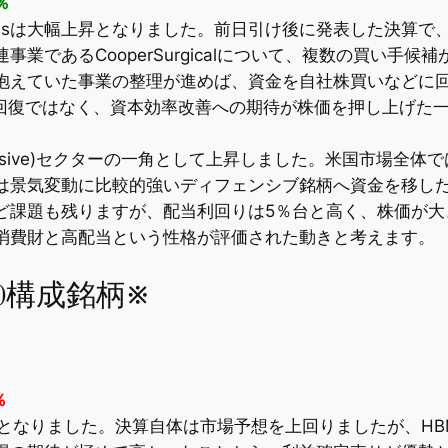
％
paniesは大幅上昇となりました。前日引け後に発表した決算
業であるCooperSurgicalについて、複数の買い手
抱えていた事業の整理が進めば、資金を自社株買いなどに
なる業績回復ではなく、資本効率改善への期待が株価を押し上げた
Defensive)セクターの一角として上昇しました。米国市場全体で
は景気変動に比較的強いディフェンシブ銘柄へ資金を移した
ど課題も残りますが、配当利回りは5％台と高く、株価が大
消費財と高配当という性格が評価された動きと考えます。
00構成銘柄※
％
幅安となりました。決算自体は市場予想を上回りましたが、H