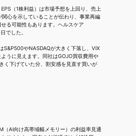
で、EPS（1株利益）は市場予想を上回り、売上
候補が関心を示していることが伝わり、事業再編
回せる可能性もあります。ヘルスケア
一日でした。
はS&P500やNASDAQが大きく下落し、VIX
ように見えます。同社はGOJO買収費用や
きく下げていた分、割安感を見直す買いが
BM（AI向け高帯域幅メモリー）の利益率見通