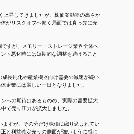
して大きく上昇してきましたが、株価変動率の高さか
全体がリスクオフへ傾く局面では真っ先に売
は堅調ですが、メモリー・ストレージ業界全体へ
メント悪化時には短期的な調整を避けること
市場の成長鈍化や産業機器向け需要の減速が続い
導体企業には厳しい一日となりました。
フォンへの期待はあるものの、実際の需要拡大
る中で売り圧力が拡大しました。
ていますが、その分だけ株価に織り込まれてい
修正と利益確定売りの側面が強いように感じ