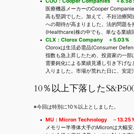
COO：Cooper Companies ＋8.58
医療機器メーカーのCooper Com
高も堅調でした。加えて、不妊治療関連事
への期待が高まりました。法的問題を
(Healthcare)株の中でも、単
CLX：Clorox Company ＋5.03％
Cloroxは生活必需品(Consumer 
指数も急上昇したため、投資家の一部
需要鈍化による業績見通し引き下げな
入りました。市場が荒れた日に、安定
10％以上下落したS&P5
※今回は特別に10％以上としました。
MU：Micron Technology －13.25
メモリー半導体大手のMicronは大