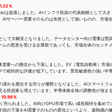
1.22％
 Computerは急落しました。AIインフラ投資の代表銘柄と
。AIサーバー需要そのものは依然として強いものの、市場
ージ関連銘柄として大幅安となりました。データセンター向け需要
ブームの恩恵を受ける企業群であっても、市場全体のセンチ
車向け半導体需要への懸念から下落しました。EV（電気自動車）
る中で相対的な評価が低下しています。景気敏感色の強い半
回復の遅れを懸念する売りが優勢となりました。AIスマート
見る投資家も増えています。半導体株全体の調整色が強ま
－10.86％
きく売られました。AI向けGPU市場で高い成長期待を集め
今回の下落をAI需要そのものの変化というより、過熱感の