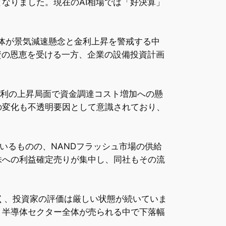
なりました。現在のAI相場では「好決算」
場全体が景気減速懸念と金利上昇を警戒する中
資の恩恵を受ける一方、企業の設備投資計画
期金利の上昇局面で資金調達コスト増加への懸
の変化も不透明要因として意識されており、
ているものの、NANDフラッシュ市場の供給
株への利益確定売りが集中し、同社もその流
きく、投資家の評価は厳しい状態が続いていま
、半導体セクター全体が売られる中で下落幅