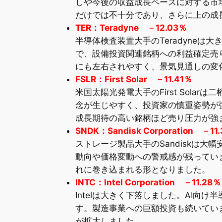
しや今後の収益成長ペースに対する市
だけでは不十分であり、さらに上の成
TER：Teradyne －12.03％
半導体検査装置大手のTeradyne
で、設備投資関連銘柄への利益確定売
にも左右されやすく、景気見通しの変
FSLR：First Solar －11.41％
米国太陽光発電大手のFirst Sol
念が生じやすく、投資家の慎重姿勢が
成長期待の高い銘柄ほど売り圧力が強
SNDK：Sandisk Corporation －11
ストレージ製品大手のSandiskは
動向や価格変動への警戒感が残ってい
れに巻き込まれる形となりました。
INTC：Intel Corporation －11.28％
Intelは大きく下落しました。AI
す。製造事業への巨額投資も続いてい
が拡大しました。