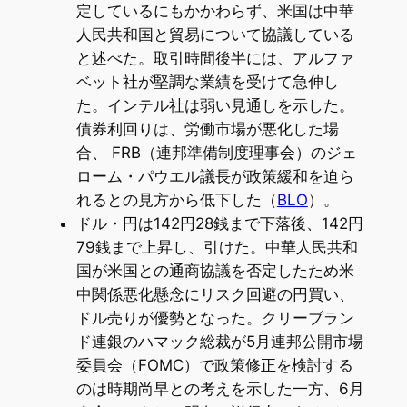
定しているにもかかわらず、米国は中華
人民共和国と貿易について協議している
と述べた。取引時間後半には、アルファ
ベット社が堅調な業績を受けて急伸し
た。インテル社は弱い見通しを示した。
債券利回りは、労働市場が悪化した場
合、 FRB（連邦準備制度理事会）のジェ
ローム・パウエル議長が政策緩和を迫ら
れるとの見方から低下した（
BLO
）。
ドル・円は142円28銭まで下落後、142円
79銭まで上昇し、引けた。中華人民共和
国が米国との通商協議を否定したため米
中関係悪化懸念にリスク回避の円買い、
ドル売りが優勢となった。クリーブラン
ド連銀のハマック総裁が5月連邦公開市場
委員会（FOMC）で政策修正を検討する
のは時期尚早との考えを示した一方、6月