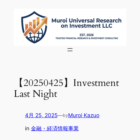
内
容
を
ス
キ
ッ
プ
【20250425】Investment
Last Night
4月 25, 2025
—
Muroi Kazuo
by
in
金融・経済情報事業