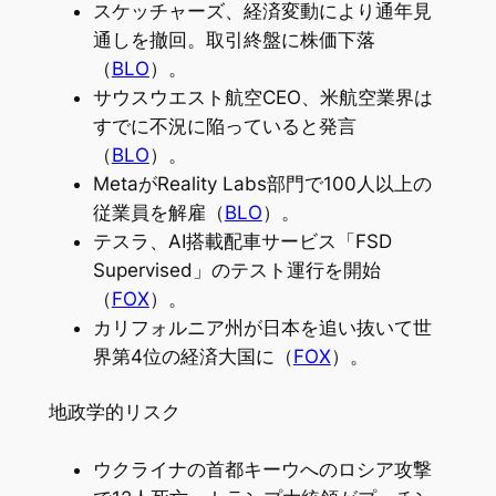
スケッチャーズ、経済変動により通年見
通しを撤回。取引終盤に株価下落
（
BLO
）。
サウスウエスト航空CEO、米航空業界は
すでに不況に陥っていると発言
（
BLO
）。
MetaがReality Labs部門で100人以上の
従業員を解雇（
BLO
）。
テスラ、AI搭載配車サービス「FSD
Supervised」のテスト運行を開始
（
FOX
）。
カリフォルニア州が日本を追い抜いて世
界第4位の経済大国に（
FOX
）。
地政学的リスク
ウクライナの首都キーウへのロシア攻撃