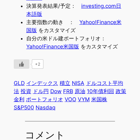
決算発表結果/予定：
investing.com日
本語版
主要指数の動き ：
Yahoo!Finance米
国版
をカスタマイズ
自分の米ドル建ポートフォリオ：
Yahoo!Finance米国版
をカスタマイズ
+2
GLD
インデックス
積立
NISA
ドルコスト平均
法
投資
ドル円
Dow
FRB
原油
10年債利回
政策
金利
ポートフォリオ
VOO
VYM
米国株
S&P500
Nasdaq
コメント