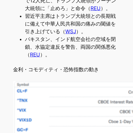
で12人死亡、トランプ大統領がプーチン
大統領に「止めろ」と命令（
REU
）。
習近平主席はトランプ大統領との長期戦
に備えて中華人民共和国の痛みの閾値を
引き上げている（
WSJ
）。
パキスタン、インド航空会社の空域を閉
鎖、水協定違反を警告、両国の関係悪化
（
REU
）。
金利・コモディティ・恐怖指数の動き