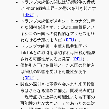
トランプ大統領の関税は貿易戦争の脅威
とiPhone価格上昇への懸念を引き起こす
（
REU
）。
トランプ大統領がメキシコとカナダに新
たな関税を課さず。北米の自由貿易とメ
キシコの米国への特権的なアクセスを終
わらせる予定のようだ（
REU
）。
トランプ大統領、中華人民共和国が
TikTokとの取引を承認すれば関税が軽減
される可能性があると発言（
REU
）。
価格引き下げを目的とした米国の卵輸入
は関税の影響を受ける可能性がある
（
REU
）。
関税の深刻さに不意を突かれた米国投資
家はさらなる痛みに備え。関税発表前は
「現時点では上昇の可能性よりも下落の
可能性の方が大きい。」であったのに対