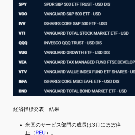
経済指標発表 結果
米国のサービス部門の成長は3月にほぼ停
止（
REU
）。