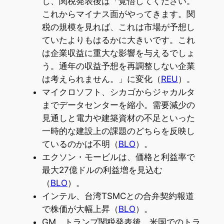
し、関税発表後は「覚悟してください。
これからマイナス面がやってきます。関
税の規模を見れば、これは市場が予想し
ていたよりもはるかに大きいです。これ
は企業収益に重大な影響を与えるでしょ
う。通年の収益予想を再調整しない企業
は考えられません。」に変化（
REU
）。
マイクロソフト、シカゴからジャカルタ
までデータセンターを縮小。需要減少の
見通しと電力や建築資材の不足といった
一時的な建設上の課題のどちらを反映し
ているのかは不明（
BLO
）。
エクソン・モービルは、価格と利益率で
最大27億ドルの利益増を見込む
（
BLO
）。
インテル、台湾TSMCとの合弁契約報道
で株価が大幅上昇（
BLO
）。
GM、トランプ関税発表後、米国でのトラ