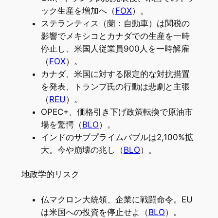
ック生産を増加へ（
FOX
）。
ステランティス（蘭：自動車）は関税の
影響でメキシコとカナダでの生産を一時
停止し、米国人従業員900人を一時解雇
（
FOX
）。
カナダ、米国に対する限定的な対抗措置
を発表、トランプ氏の行動は悲劇と主張
（
REU
）。
OPEC+、価格引き下げ政策転換で原油市
場を驚愕（
BLO
）。
インドのサブプライムバブルは2,100%拡
大。今や崩壊の兆し（
BLO
）。
地政学的リスク
仏マクロン大統領、企業に戦闘命令。EU
は米国への投資を停止せよ（
BLO
）。