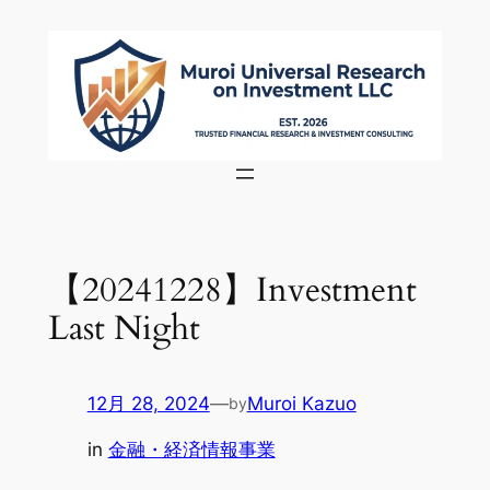
内
容
を
ス
キ
ッ
プ
【20241228】Investment
Last Night
12月 28, 2024
—
Muroi Kazuo
by
in
金融・経済情報事業