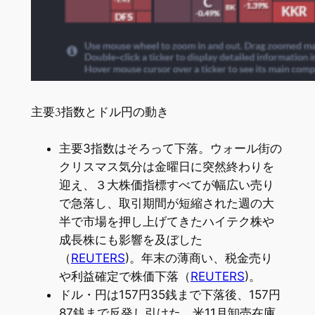
主要3指数とドル円の動き
主要3指数はそろって下落。ウォール街の
クリスマス気分は金曜日に突然終わりを
迎え、３大株価指標すべてが幅広い売り
で急落し、取引期間が短縮された週の大
半で市場を押し上げてきたハイテク株や
成長株にも影響を及ぼした
（
REUTERS
)。年末の薄商い、税金売り
や利益確定で株価下落（
REUTERS
)。
ドル・円は157円35銭まで下落後、157円
87銭まで反発し引けた。米11月卸売在庫