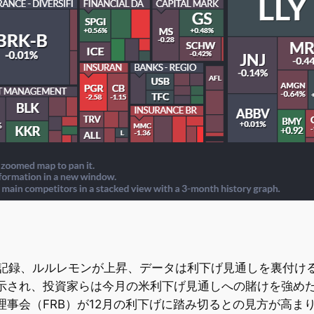
値を記録、ルルレモンが上昇、データは利下げ見通しを裏付け
示され、投資家らは今月の米利下げ見通しへの賭けを強め
理事会（FRB）が12月の利下げに踏み切るとの見方が高ま