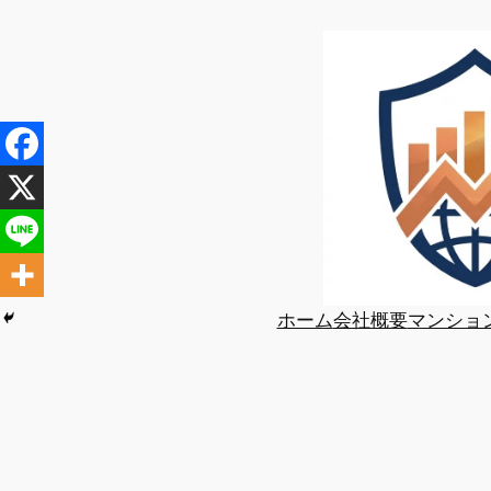
内
容
を
ス
キ
ッ
プ
ホーム
会社概要
マンショ