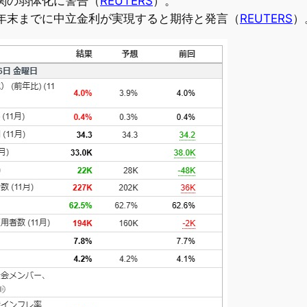
関の弱体化に警告（
REUTERS
）。
年末までに中立金利が実現すると期待と発言（
REUTERS
）