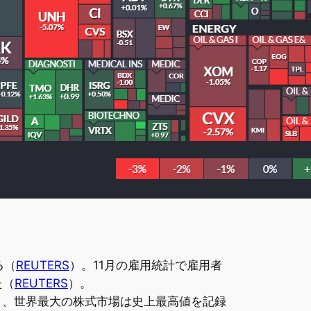
る（
REUTERS
）。11月の雇用統計で雇用者
た（
REUTERS
）。
り、世界最大の株式市場は史上最高値を記録