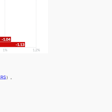
ERS
）。