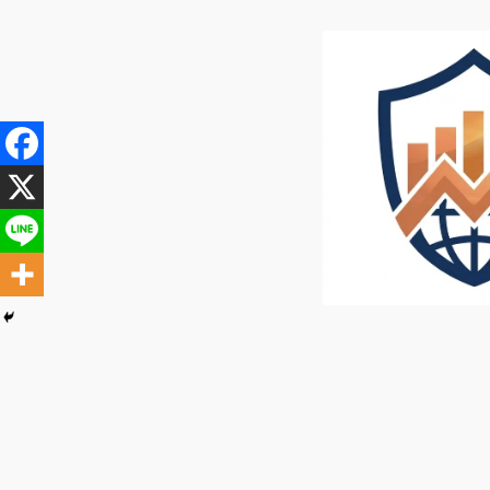
内
容
を
ス
キ
ッ
プ