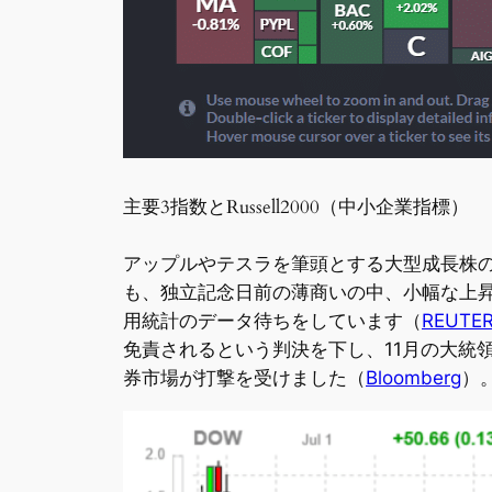
主要3指数とRussell2000（中小企業指標）
アップルやテスラを筆頭とする大型成長株の
も、独立記念日前の薄商いの中、小幅な上
用統計のデータ待ちをしています（
REUTE
免責されるという判決を下し、11月の大統
券市場が打撃を受けました（
Bloomberg
）