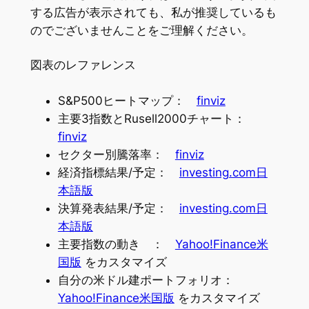
する広告が表示されても、私が推奨しているも
のでございませんことをご理解ください。
図表のレファレンス
S&P500ヒートマップ：
finviz
主要3指数とRusell2000チャート：
finviz
セクター別騰落率：
finviz
経済指標結果/予定：
investing.com日
本語版
決算発表結果/予定：
investing.com日
本語版
主要指数の動き ：
Yahoo!Finance米
国版
をカスタマイズ
自分の米ドル建ポートフォリオ：
Yahoo!Finance米国版
をカスタマイズ