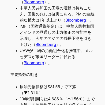
（
Bloomberg
）。
中華人民共和国の工場の活動は持ちこた
え、回復の兆しは確実にある。PMIの連続
的な拡大は1年以上ぶり（
Bloomberg
）。
IMF（国際通貨基金）は、中華人民共和国
とインドの見通しの上方修正の可能性を
示唆し、今年のアジアの成長予測を引き
上げた（
Bloomberg
）。
UAWが工場の労働組合化を推進中、メル
セデスが米国リーダーに代わる
（
Bloomberg
）。
主要指数の動き
原油先物価格は$81.55まで下落
（▼1.31％）
10年債利回りは4.686％（△1.56％）まで
上昇、５年債利回りとの間で逆イールド