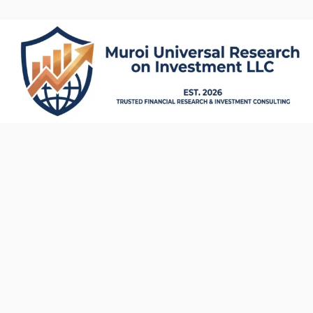
内
容
を
ス
キ
ッ
プ