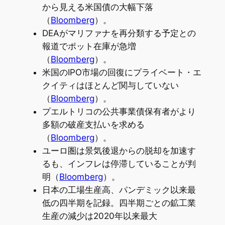
から見える米国債の大幅下落
（
Bloomberg
）。
DEAがマリファナを再分類する予定との
報道でポット在庫が急増
（
Bloomberg
）。
米国のIPO市場の回復にプライベート・エ
クイティはほとんど関与していない
（
Bloomberg
）。
プエルトリコの公共事業債保有者がより
多額の破産支払いを求める
（
Bloomberg
）。
ユーロ圏は景気後退からの脱却を加速す
るも、インフレは停滞していることが判
明（
Bloomberg
）。
日本の工場生産高、パンデミック以来最
低の四半期を記録。四半期ごとの鉱工業
生産の減少は2020年以来最大