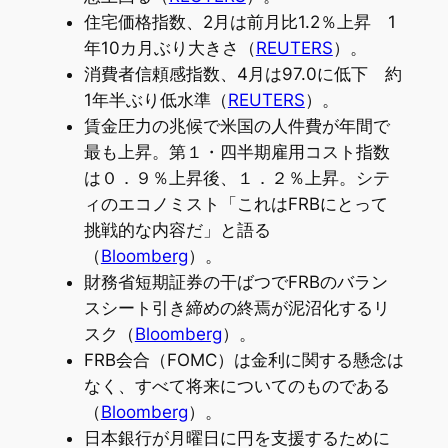
住宅価格指数、2月は前月比1.2％上昇 1
年10カ月ぶり大きさ（
REUTERS
）。
消費者信頼感指数、4月は97.0に低下 約
1年半ぶり低水準（
REUTERS
）。
賃金圧力の兆候で米国の人件費が年間で
最も上昇。第１・四半期雇用コスト指数
は０．９％上昇後、１．２％上昇。シテ
ィのエコノミスト「これはFRBにとって
挑戦的な内容だ」と語る
（
Bloomberg
）。
財務省短期証券の干ばつでFRBのバラン
スシート引き締めの終焉が泥沼化するリ
スク（
Bloomberg
）。
FRB会合（FOMC）は金利に関する懸念は
なく、すべて将来についてのものである
（
Bloomberg
）。
日本銀行が月曜日に円を支援するために