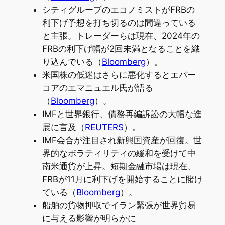
シティグループのエコノミストがFRBの
利下げ予想を打ち切るのは間違っている
と主張。トレーダーらは現在、2024年の
FRBの利下げ幅が2回未満となることを織
り込んでいる（
Bloomberg
）。
米国株の低迷はさらに悪化するとエバー
コアのエマニュエル氏が語る
（
Bloomberg
）。
IMFと世界銀行、債務再編訴訟の大幅な進
展に言及（
REUTERS
）。
IMF会合が注目され新興国資産が回復。世
界的なボラティリティの緩和を受けて中
南米通貨が上昇。短期金融市場は現在、
FRBが11月に利下げを開始することに賭け
ている（
Bloomberg
）。
船舶の貨物押収でイラン緊張が世界貿易
に与える影響が明らかに