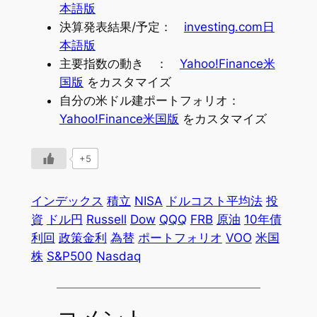
本語版
決算発表結果/予定：
investing.com日
本語版
主要指数の動き ：
Yahoo!Finance米
国版
をカスタマイズ
自分の米ドル建ポートフォリオ：
Yahoo!Finance米国版
をカスタマイズ
+5
インデックス
積立
NISA
ドルコスト平均法
投
資
ドル円
Russell
Dow
QQQ
FRB
原油
10年債
利回
政策金利
為替
ポートフォリオ
VOO
米国
株
S&P500
Nasdaq