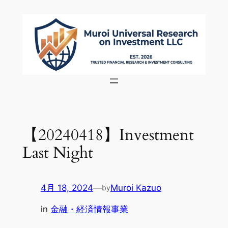
内
容
を
ス
キ
ッ
プ
【20240418】Investment
Last Night
4月 18, 2024
—
Muroi Kazuo
by
in
金融・経済情報事業