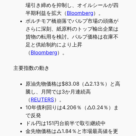
場引き締めを抑制し、オイルシールが四
半期利益を拡大（
Bloomberg
）。
ボルチモア橋崩落でパルプ市場の頭痛が
さらに深刻、紙原料のトップ輸出企業は
貨物の転用を検討。パルプ価格は在庫不
足と供給制約により上昇
（
Bloomberg
）。
主要指数の動き
原油先物価格は$83.08（△2.13％）と高
騰し、月間では3か月連続高
（
REUTERS
）。
10年債利回りは4.206％（△0.24％）ま
で反発
ドル円は151円台前半で取引継続中
金先物価格は△1.84％と市場最高値を更