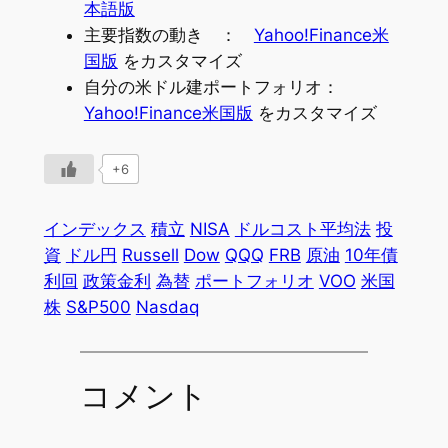
本語版
主要指数の動き ：
Yahoo!Finance米
国版
をカスタマイズ
自分の米ドル建ポートフォリオ：
Yahoo!Finance米国版
をカスタマイズ
+6
インデックス
積立
NISA
ドルコスト平均法
投
資
ドル円
Russell
Dow
QQQ
FRB
原油
10年債
利回
政策金利
為替
ポートフォリオ
VOO
米国
株
S&P500
Nasdaq
コメント