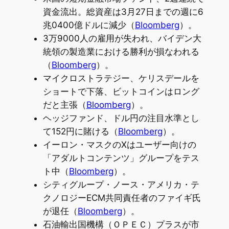
資金流出。総資産は3月27日までの週に6
兆0400億ドルに減少（
Bloomberg
）。
3万9000人の雇用が失われ、バイデン大
統領の製造業における勝利が損なわれる
（
Bloomberg
）。
マイクロストラテジー、ケリスデールを
ショートで下落、ビットコインはロング
だと主張（
Bloomberg
）。
ヘッジファンド、ドル円の注目水準とし
て152円に賭ける（
Bloomberg
）。
イーロン・マスクのXはユーザー向けの
「アダルトコンテンツ」グループをテス
ト中（
Bloomberg
）。
シティグループ・ノース・アメリカ・テ
クノロジーECM共同責任者のファイギ氏
が退任（
Bloomberg
）。
石油輸出国機構（ＯＰＥＣ）プラスが市