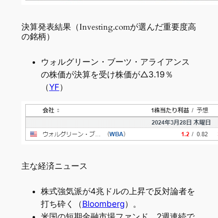
決算発表結果（Investing.comが選んだ重要度高
の銘柄）
ウォルグリーン・ブーツ・アライアンス
の株価が決算を受け株価が△3.19％
（
YF
）
主な経済ニュース
株式強気派が4兆ドルの上昇で反対論者を
打ち砕く（
Bloomberg
）。
米国の短期金融市場ファンド、2週連続で