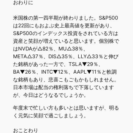
おわりに
米国株の第一四半期が終わりました。S&P500
は22回にもおよぶ史上最高値を更新があり、
S&P500のインデックス投資をされている方は
資産と笑顔が増えていると思います。個別株で
はNVDAが△82％、MU△38％、
META△37％、DIS△35％、LLY△33％と伸び
た銘柄があった一方で、TSLA▼29％、
BA▼26％、INTC▼12％、AAPL▼11％と軟調
な銘柄もあり、悲喜こもごもかもしれません。
日本市場は配当の権利落ちで下落しています
が、今日はどうなるでしょうか。
年度末で忙しい方も多いとは思いますが、明る
く元気に笑顔で過ごしましょう。
おことわり