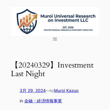
内
容
を
ス
キ
ッ
プ
【20240329】Investment
Last Night
3月 29, 2024
—
Muroi Kazuo
by
in
金融・経済情報事業