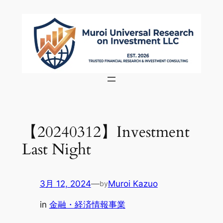
内
容
を
ス
キ
ッ
プ
【20240312】Investment
Last Night
3月 12, 2024
—
Muroi Kazuo
by
in
金融・経済情報事業