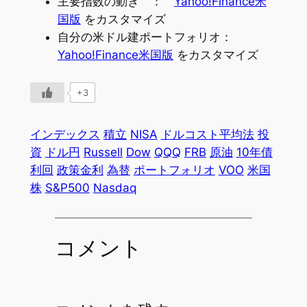
主要指数の動き ：
Yahoo!Finance米
国版
をカスタマイズ
自分の米ドル建ポートフォリオ：
Yahoo!Finance米国版
をカスタマイズ
+3
インデックス
積立
NISA
ドルコスト平均法
投
資
ドル円
Russell
Dow
QQQ
FRB
原油
10年債
利回
政策金利
為替
ポートフォリオ
VOO
米国
株
S&P500
Nasdaq
コメント