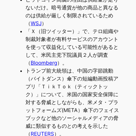
ないだけ。暗号通貨が他の商品と異なる
のは供給が厳しく制限されているため
（
WSJ
）
「Ｘ（旧ツイッター）」で、テロ組織や
制裁対象者が有料サービスのアカウント
を使って収益化している可能性があると
して、米民主党下院議員２人が調査
（
Bloomberg
）。
トランプ前大統領は、中国の字節跳動
（バイトダンス）傘下の短編動画投稿ア
プリ「ＴｉｋＴｏｋ（ティックトッ
ク）」について、米国の国家安全保障に
対する脅威としながらも、米メタ・プラ
ットフォームズ(META）傘下のフェイス
ブックなど他のソーシャルメディアの脅
威に類似するものとの考えを示した
（
REUTERS
）。