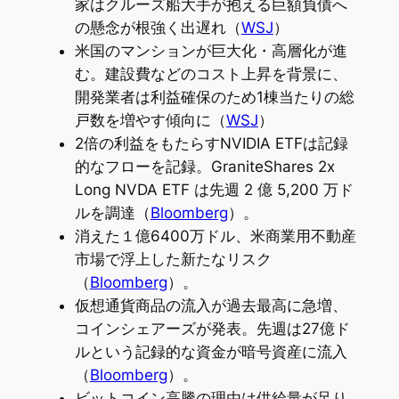
家はクルーズ船大手が抱える巨額負債へ
の懸念が根強く出遅れ（
WSJ
）
米国のマンションが巨大化・高層化が進
む。建設費などのコスト上昇を背景に、
開発業者は利益確保のため1棟当たりの総
戸数を増やす傾向に（
WSJ
）
2倍の利益をもたらすNVIDIA ETFは記録
的なフローを記録。GraniteShares 2x
Long NVDA ETF は先週 2 億 5,200 万ド
ルを調達（
Bloomberg
）。
消えた１億6400万ドル、米商業用不動産
市場で浮上した新たなリスク
（
Bloomberg
）。
仮想通貨商品の流入が過去最高に急増、
コインシェアーズが発表。先週は27億ド
ルという記録的な資金が暗号資産に流入
（
Bloomberg
）。
ビットコイン高騰の理由は供給量が足り