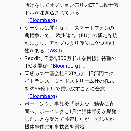
賭けをしてオプション売りのETFに数十億
ドルが注ぎ込まれている
（
Bloomberg
）。
グーグルは間もなく、スマートフォンの
覇権争いで、 欧州連合（EU）の新たな規
制により、アップルより優位に立つ可能
性がある（
WSJ
）
Reddit、7億4,800万ドルを目標に待望の
IPOを開始（
Bloomberg
）。
天然ガス生産会社EQT社は、旧部門エク
イトランス・ミッドストリーム社の株式
を約55億ドルで買い戻すことに合意
（
Bloomberg
）。
ボーイング、事故後「膨大な」精査に直
面へ。ボーイングは1月に胴体部分が爆発
したことを受けて検査したが、司法省が
機体事件の刑事捜査を開始