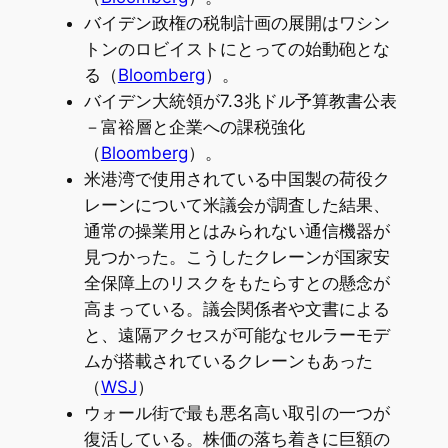
バイデン政権の税制計画の展開はワシン
トンのロビイストにとっての始動砲とな
る（
Bloomberg
）。
バイデン大統領が7.3兆ドル予算教書公表
－富裕層と企業への課税強化
（
Bloomberg
）。
米港湾で使用されている中国製の荷役ク
レーンについて米議会が調査した結果、
通常の操業用とはみられない通信機器が
見つかった。こうしたクレーンが国家安
全保障上のリスクをもたらすとの懸念が
高まっている。議会関係者や文書による
と、遠隔アクセスが可能なセルラーモデ
ムが搭載されているクレーンもあった
（
WSJ
）
ウォール街で最も悪名高い取引の一つが
復活している。株価の落ち着きに巨額の