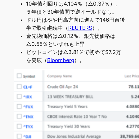
10年債利回りは4.104％（△0.37％）、
５年債と30年債間で逆イールドなし。
ドル円はやや円高方向に進んで146円台後
半で取引継続中（
REUTERS
）。
金先物価格は△0.12％、銀先物価格は
△0.55％といずれも上昇
ビットコインは△3.81％で初めて$7.2万
を突破（
Bloomberg
）。