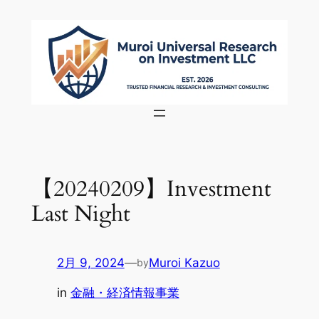
内
容
を
ス
キ
ッ
プ
【20240209】Investment
Last Night
2月 9, 2024
—
Muroi Kazuo
by
in
金融・経済情報事業