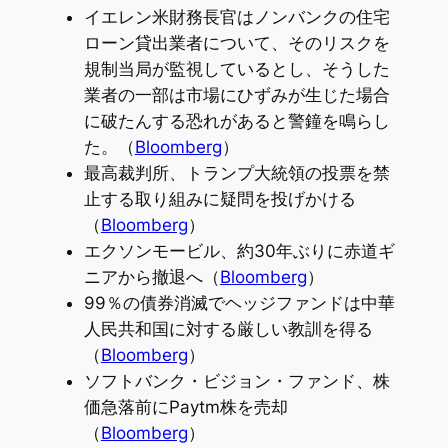
イエレン米財務長官はノンバンクの住宅
ローン貸出業者について、そのリスクを
規制当局が監視しているとし、そうした
業者の一部は市場にひずみが生じた場合
に破たんする恐れがあると警鐘を鳴らし
た。（
Bloomberg
）
最高裁判所、トランプ大統領の投票を禁
止する取り組みに疑問を投げかける
（
Bloomberg
）
エクソンモービル、約30年ぶりに赤道ギ
ニアから撤退へ（
Bloomberg
）
99％の債券消滅でヘッジファンドは中華
人民共和国に対する厳しい教訓を得る
（
Bloomberg
）
ソフトバンク・ビジョン・ファンド、株
価急落前にPaytm株を売却
（
Bloomberg
）