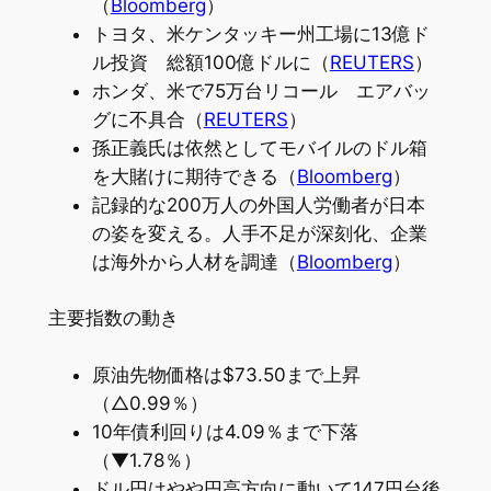
（
Bloomberg
）
トヨタ、米ケンタッキー州工場に13億ド
ル投資 総額100億ドルに（
REUTERS
）
ホンダ、米で75万台リコール エアバッ
グに不具合（
REUTERS
）
孫正義氏は依然としてモバイルのドル箱
を大賭けに期待できる（
Bloomberg
）
記録的な200万人の外国人労働者が日本
の姿を変える。人手不足が深刻化、企業
は海外から人材を調達（
Bloomberg
）
主要指数の動き
原油先物価格は$73.50まで上昇
（△0.99％）
10年債利回りは4.09％まで下落
（▼1.78％）
ドル円はやや円高方向に動いて147円台後