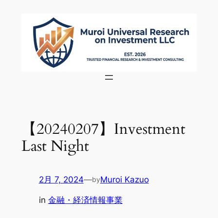
内
容
を
ス
キ
ッ
プ
【20240207】Investment
Last Night
2月 7, 2024
—
Muroi Kazuo
by
in
金融・経済情報事業