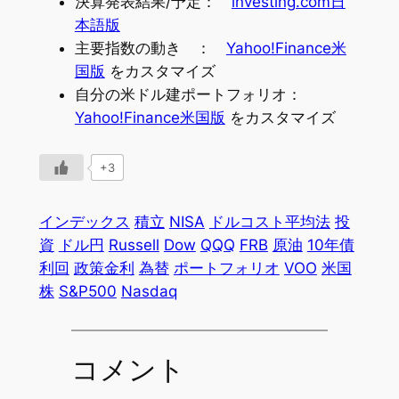
決算発表結果/予定：
investing.com日
本語版
主要指数の動き ：
Yahoo!Finance米
国版
をカスタマイズ
自分の米ドル建ポートフォリオ：
Yahoo!Finance米国版
をカスタマイズ
+3
インデックス
積立
NISA
ドルコスト平均法
投
資
ドル円
Russell
Dow
QQQ
FRB
原油
10年債
利回
政策金利
為替
ポートフォリオ
VOO
米国
株
S&P500
Nasdaq
コメント