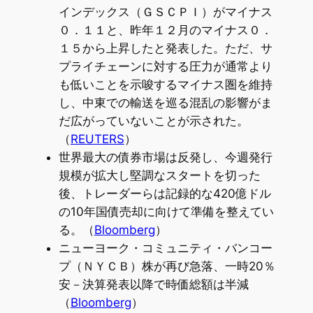
インデックス（ＧＳＣＰＩ）がマイナス
０．１１と、昨年１２月のマイナス０．
１５から上昇したと発表した。ただ、サ
プライチェーンに対する圧力が通常より
も低いことを示唆するマイナス圏を維持
し、中東での輸送を巡る混乱の影響がま
だ広がっていないことが示された。
（
REUTERS
）
世界最大の債券市場は反発し、今週発行
規模が拡大し堅調なスタートを切った
後、トレーダーらは記録的な420億ドル
の10年国債売却に向けて準備を整えてい
る。（
Bloomberg
）
ニューヨーク・コミュニティ・バンコー
プ（ＮＹＣＢ）株が再び急落、一時20％
安－決算発表以降で時価総額は半減
（
Bloomberg
）