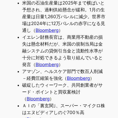
米国の石油生産量は2025年まで横ばいと
予想され、過剰供給懸念が緩和。1月の生
産量は日量1,260万バレルに減少。世界市
場は2024年に12万バレルの赤字になる見
通し（
Bloomberg
）
イエレン財務長官は、商業用不動産の損
失は懸念材料だが、米国の規制当局は金
融システムの貸倒引当金と流動性水準が
十分に対処できるよう取り組んでいると
発言（
Bloomberg
）
アマゾン、ヘルスケア部門で数百人削減
－経費圧縮策を強化（
Bloomberg
）
破綻したウィーワーク、共同創業者がサ
ード・ポイントと買収案検討
（
Bloomberg
）
ＡＩの「裏玄関｣、スーパー・マイクロ株
はエヌビディアしのぐ700％高