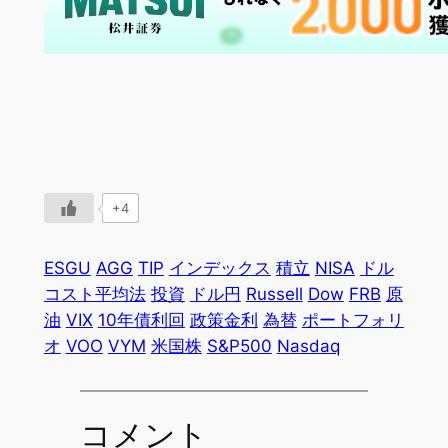
+4
ESGU
AGG
TIP
インデックス
積立
NISA
ドル
コスト平均法
投資
ドル円
Russell
Dow
FRB
原
油
VIX
10年債利回
政策金利
為替
ポートフォリ
オ
VOO
VYM
米国株
S&P500
Nasdaq
コメント