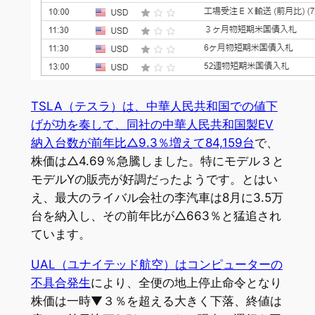
TSLA（テスラ）は、中華人民共和国での値下
げが功を奏して、同社の中華人民共和国製EV
納入台数が前年比△9.3％増えて84,159台
で、
株価は△4.69％急騰しました。特にモデル３と
モデルYの販売が好調だったようです。とはい
え、最大のライバル会社の李汽車は8月に3.5万
台を納入し、その前年比が△663％と猛追され
ています。
UAL（ユナイテッド航空）はコンピューターの
不具合発生
により、全便の地上停止命令となり
株価は一時▼３％を超える大きく下落、終値は