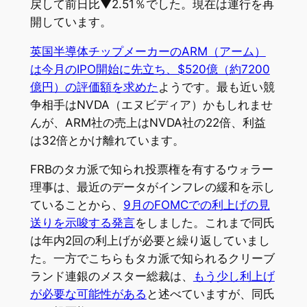
戻して前日比▼2.51％でした。現在は運行を再
開しています。
英国半導体チップメーカーのARM（アーム）
は今月のIPO開始に先立ち、$520億（約7200
億円）の評価額を求めた
ようです。最も近い競
争相手はNVDA（エヌビディア）かもしれませ
んが、ARM社の売上はNVDA社の22倍、利益
は32倍とかけ離れています。
FRBのタカ派で知られ投票権を有するウォラー
理事は、最近のデータがインフレの緩和を示し
ていることから、
9月のFOMCでの利上げの見
送りを示唆する発言
をしました。これまで同氏
は年内2回の利上げが必要と繰り返していまし
た。一方でこちらもタカ派で知られるクリーブ
ランド連銀のメスター総裁は、
もう少し利上げ
が必要な可能性がある
と述べていますが、同氏