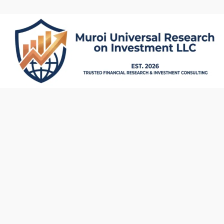
内
容
を
ス
キ
ッ
プ