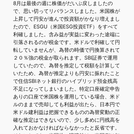
8月は最後の週に株価がだいぶ戻しましたの
で、思い切ってリバランスしました。米国株が
上昇して円安が進んで投資額がかなり増えまし
たので、ESGU（米国ESG投資ETF）をすべて
利確しました。含み益が実益に変わった途端に
引落されるのが税金です。米ドルで利確して円
転していませんが、為替の時価で円換算されて
２０％強の税金が取られます。SBI証券で運用
していたので、為替を推定して税額を計算して
いたため、為替が推定よりも円安に振れたこと
で住信SBIネット銀行のハイブリッド預金残高
不足になってしまいました。特定口座確定申告
ありの口座で米国株を運用している場合、米ド
ルのままで売却しても利益が出たら、日本円で
米ドル建利益は把握できるものの為替変動の正
確な推定はできないので、少し多めに円残高を
入れておかなければならなかったと反省です。