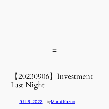
【20230906】Investment
Last Night
9月 6, 2023
—
Muroi Kazuo
by