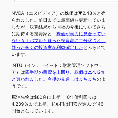
NVDA（エヌビディア）の株価は▼2.43％と売
られました。前日までに最高値を更新していま
したが、決算結果から同社の今後についてさら
に期待する投資家と、
株価が実力に見合ってい
ないＡＩバブルと疑った投資家に二分化され、
疑った多くの投資家が利益確定した
とみられて
います。
INTU（インテュイット：財務管理ソフトウェ
ア）は
四半期の目標を上回り、株価は△4.12％
と買われました。今後の見通しはまちまち
のよ
うです。
原油先物は$80台に上昇、10年債利回りは
4.239％まで上昇、ドル円は円安が進んで146
円台となっています。