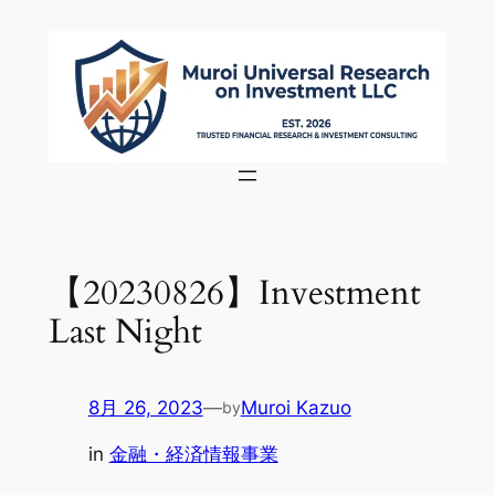
内
容
を
ス
キ
ッ
プ
【20230826】Investment
Last Night
8月 26, 2023
—
Muroi Kazuo
by
in
金融・経済情報事業