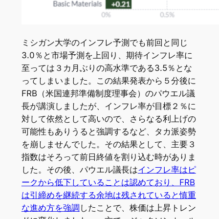
ミシガン大学のインフレ予測でも前回と同じ
3.0％と市場予測を上回り、期待インフレ率に
至っては３カ月ぶりの高水準である3.5％とな
ってしまいました。この結果発表から５分後に
FRB（米国連邦準備制度理事会）のパウエル議
長が講演しましたが、インフレ率が目標２％に
対して依然として高いので、さらなる利上げの
可能性もありうると強調するなど、タカ派姿勢
を崩しませんでした。その結果として、主要３
指数はそろって前日終値を割り込む時がありま
した。その後、パウエル議長は
インフレ率はピ
ークから低下していることは認めており、FRB
は引締めを継続する余地は残されていると慎重
な進め方を強調
したことで、株価は上昇トレン