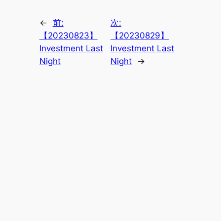
←
前:
次:
【20230823】
【20230829】
Investment Last
Investment Last
Night
Night
→