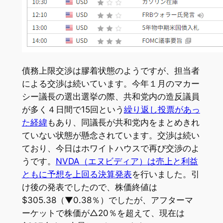
債務上限交渉は膠着状態のようですが、担当者
による交渉は続いています。今年１月のマカー
シー議長の選出選挙の際、共和党内の造反議員
が多く４日間で15回という
繰り返し投票があっ
た経緯
もあり、同議長が共和党内をまとめきれ
ていない状態が懸念されています。交渉は続い
ており、今日はホワイトハウスで再び交渉のよ
うです。
NVDA（エヌビディア）は売上と利益
ともに予想を上回る決算発表
を行いました。引
け後の発表でしたので、株価終値は
$305.38（▼0.38％）でしたが、アフターマ
ーケットで株価が△20％を超えて、現在は