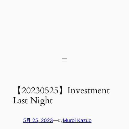
【20230525】Investment
Last Night
5月 25, 2023
—
Muroi Kazuo
by