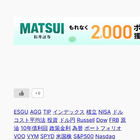
+9
ESGU
AGG
TIP
インデックス
積立
NISA
ドル
コスト平均法
投資
ドル円
Russell
Dow
FRB
原
油
10年債利回
政策金利
為替
ポートフォリオ
VOO
VYM
SPYD
米国株
S&P500
Nasdaq