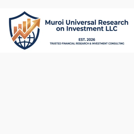
内
容
を
ス
キ
ッ
プ