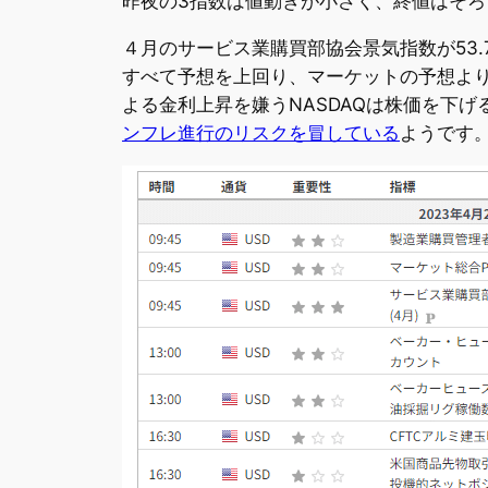
昨夜の3指数は値動きが小さく、終値はそ
４月のサービス業購買部協会景気指数が53.7
すべて予想を上回り、マーケットの予想より
よる金利上昇を嫌うNASDAQは株価を下
ンフレ進行のリスクを冒している
ようです