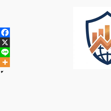
内
容
を
ス
キ
ッ
プ