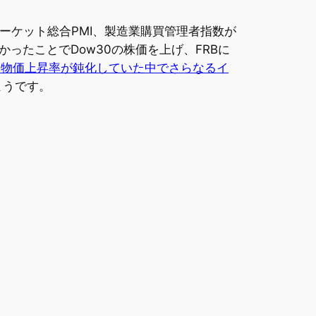
、マーケット総合PMI、製造業購買管理者指数が
たことでDow30の株価を上げ、FRBに
、物価上昇率が鈍化していた中でさらなるイ
ようです。