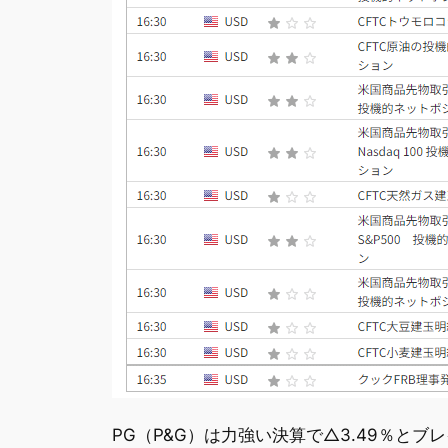
PG（P&G）は力強い決算で△3.49％と