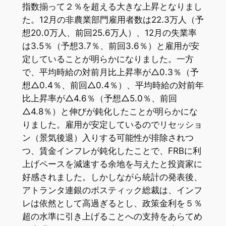
指数揃って２％を超える大きな上昇となりまし
た。12月の非農業部門雇用者数は22.3万人（予
想20.0万人、前回25.6万人）、12月の失業率
は3.5％（予想3.7％、前回3.6％）と雇用が安
定していることが明らかになりました。一方
で、平均時給の対前月比上昇率が△0.3％（予
想△0.4％、前回△0.4％）、平均時給の対前年
比上昇率が△4.6％（予想△5.0％、前回
△4.8％）と伸びが鈍化したことが明らかにな
りました。雇用が安定しているのでリセッショ
ン（景気後退）入りする可能性が排除されつ
つ、賃金インフレが鈍化したことで、FRBに利
上げペースを減速する余地を与えたと投資家に
好感されました。しかしながら統計の発表後、
アトランタ連銀のボスティック総裁は、インフ
レは依然として高過ぎるとし、政策金利を５％
超の水準に引き上げることへの支持をあらてめ