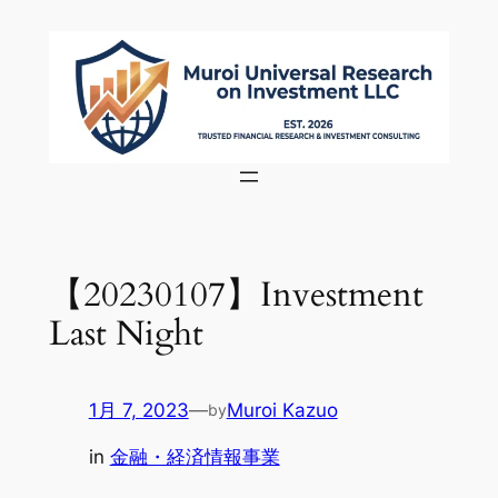
内
容
を
ス
キ
ッ
プ
【20230107】Investment
Last Night
1月 7, 2023
—
Muroi Kazuo
by
in
金融・経済情報事業