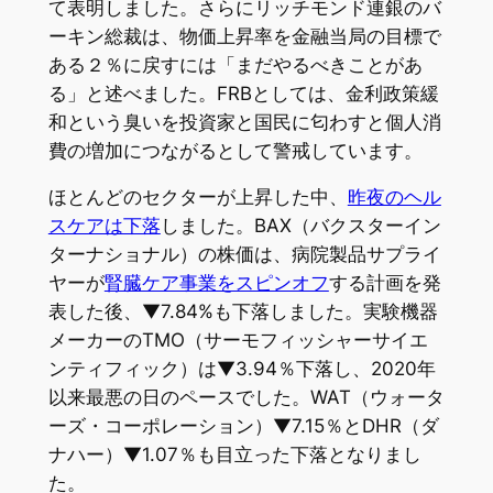
て表明しました。さらにリッチモンド連銀のバ
ーキン総裁は、物価上昇率を金融当局の目標で
ある２％に戻すには「まだやるべきことがあ
る」と述べました。FRBとしては、金利政策緩
和という臭いを投資家と国民に匂わすと個人消
費の増加につながるとして警戒しています。
ほとんどのセクターが上昇した中、
昨夜のヘル
スケアは下落
しました。BAX（バクスターイン
ターナショナル）の株価は、病院製品サプライ
ヤーが
腎臓ケア事業をスピンオフ
する計画を発
表した後、▼7.84%も下落しました。実験機器
メーカーのTMO（サーモフィッシャーサイエ
ンティフィック）は▼3.94％下落し、2020年
以来最悪の日のペースでした。WAT（ウォータ
ーズ・コーポレーション）▼7.15％とDHR（ダ
ナハー）▼1.07％も目立った下落となりまし
た。