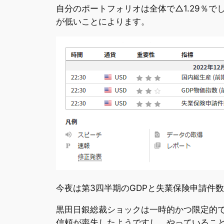
自分のポートフォリオは全体で△1.29％
が低いことによります。
今夜は第3四半期のGDPと失業保険申請件
黒田日銀総裁ショックは一時的かつ限定的
信頼が喪失したようですし、やっていること