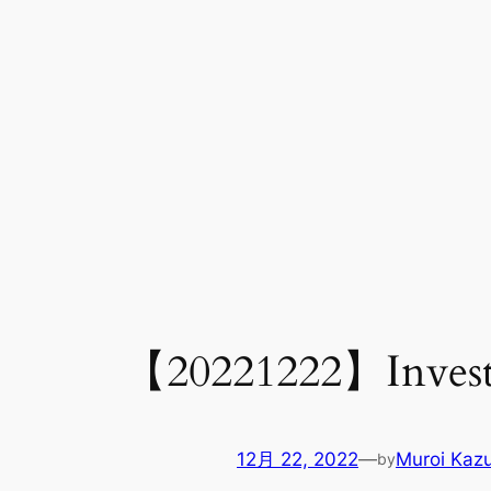
【20221222】Invest
12月 22, 2022
—
Muroi Kaz
by