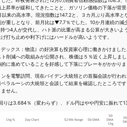
。昨夜発表された12月の消費者信頼感指数は108.3、市場
価上昇率が緩和してきたことと、ガソリン価格の下落が背景
月以来の高水準。現況指数は147.2と、３カ月ぶり高水準と
ン金利が重しとなり、前月比は▼7.7％でした。10か月連続
権を持つ4人が交代し、ハト派の比重が高まる公算が大きいよ
上げ打ち止めや利下げにはハードルが高いようです。
フェデックス：物流）の好決算も投資家心理に働きかけました
スト削減への取組みが公開され、株価は５％近く上昇しました。T
極的に進めていることを好感して下落にブレーキがかかりま
トンを電撃訪問、現在バイデン大統領との首脳会談が行われ
日ベラルーシの大統領と会談して結束を確認したところです
きません。
年債利回りは3.684％（変わらず）、ドル円はやや円安に振れて