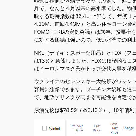
昨夜は株価が３指数そろって力強く上昇しました
昇で、なんと４月以来の高水準でした。物
映する期待指数は82.4に上昇して、年初１
4.20M、前回4.43M）と高い住宅ロー
FOMC（FRBの定例会議）は来年、投票
に対する団結は強いので、低い水準での利
NKE（ナイキ：スポーツ用品）とFDX（
は13％と急騰しました。FDXは積極的なコ
はイーロンマスク氏がトップ交代人事を積
ウクライナのゼレンスキー大統領がワシン
容易に想像できます。プーチン大統領も過
で、地政学リスクが高まる可能性を否定で
原油先物は$78.59（△3.10％）、10