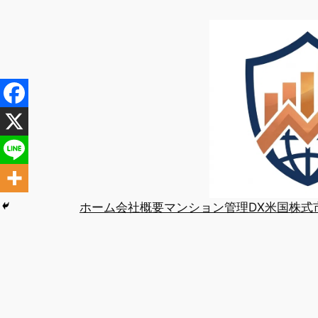
内
容
を
ス
キ
ッ
プ
ホーム
会社概要
マンション管理DX
米国株式