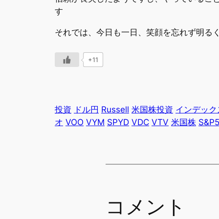
す
それでは、今日も一日、笑顔を忘れず明る
+11
投資
ドル円
Russell
米国株投資
インデック
オ
VOO
VYM
SPYD
VDC
VTV
米国株
S&P
コメント