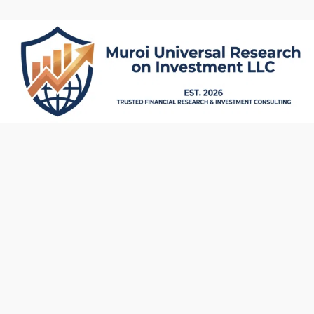
内
容
を
ス
キ
ッ
プ