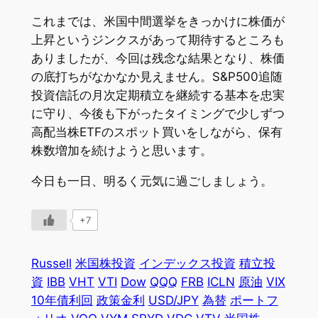
これまでは、米国中間選挙をきっかけに株価が
上昇というジンクスがあって期待するところも
ありましたが、今回は残念な結果となり、株価
の底打ちがなかなか見えません。S&P500追随
投資信託の月次定期積立を継続する基本を忠実
に守り、今後も下がったタイミングで少しずつ
高配当株ETFのスポット買いをしながら、保有
株数増加を続けようと思います。
今日も一日、明るく元気に過ごしましょう。
+7
Russell
米国株投資
インデックス投資
積立投
資
IBB
VHT
VTI
Dow
QQQ
FRB
ICLN
原油
VIX
10年債利回
政策金利
USD/JPY
為替
ポートフ