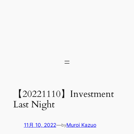
【20221110】Investment
Last Night
11月 10, 2022
—
Muroi Kazuo
by