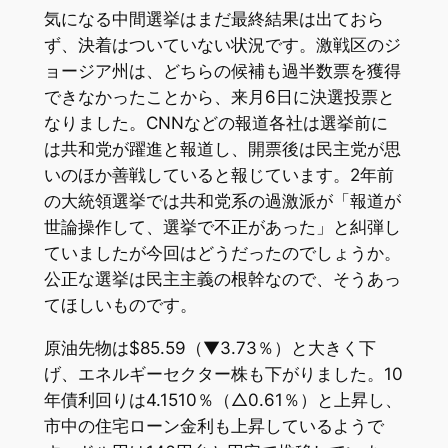
気になる中間選挙はまだ最終結果は出ておら
ず、決着はついていない状況です。激戦区のジ
ョージア州は、どちらの候補も過半数票を獲得
できなかったことから、来月6日に決選投票と
なりました。CNNなどの報道各社は選挙前に
は共和党が躍進と報道し、開票後は民主党が思
いのほか善戦していると報じています。2年前
の大統領選挙では共和党系の過激派が「報道が
世論操作して、選挙で不正があった」と糾弾し
ていましたが今回はどうだったのでしょうか。
公正な選挙は民主主義の根幹なので、そうあっ
てほしいものです。
原油先物は$85.59（▼3.73％）と大きく下
げ、エネルギーセクター株も下がりました。10
年債利回りは4.1510％（△0.61％）と上昇し、
市中の住宅ローン金利も上昇しているようで