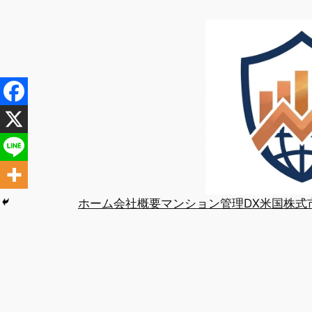
内
容
を
ス
キ
ッ
プ
ホーム
会社概要
マンション管理DX
米国株式