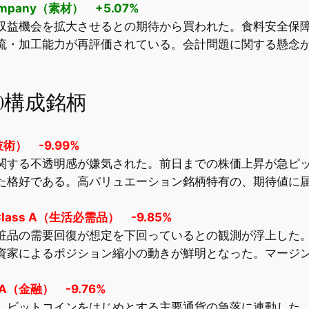
 Company（素材） +5.07%
収益機会を拡大させるとの期待から買われた。食料安全保
流・加工能力が再評価されている。会計問題に関する懸念
。
0構成銘柄
端技術） -9.99%
関する不透明感が嫌気された。前日までの株価上昇が急ピ
た格好である。高バリュエーション銘柄特有の、期待値に
c. Class A（生活必需品） -9.85%
粧品の需要回復が想定を下回っているとの観測が浮上した
資家によるポジション縮小の動きが鮮明となった。マージ
。
ass A（金融） -9.76%
、ビットコインをはじめとする主要通貨の急落に連動した