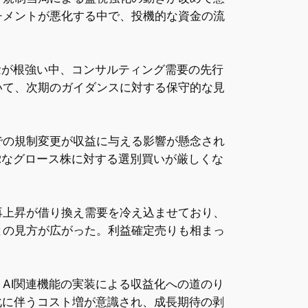
チメントが悪化する中で、投機的な資金の流
念が根強い中、コンサルティング需要の先行
いて、次期のガイダンスに対する保守的な見
での規制変更が収益に与える影響が懸念され
Rなグロース株に対する選別買いが厳しくな
再上昇が借り換え需要を冷え込ませており、
との見方が広がった。利益確定売りも相まっ
AI関連機能の実装による収益化への道のり
化に伴うコスト増が意識され、成長期待の剥