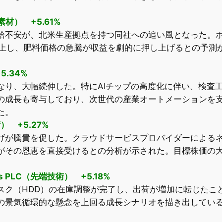
c.（素材） +5.61%
給不安が、北米生産拠点を持つ同社への追い風となった。
浮上し、肥料価格の急騰が収益を劇的に押し上げるとの予測
5.34%
なり、大幅続伸した。特にAIチップの高度化に伴い、検査
の成長も寄与しており、次世代の産業オートメーションを
た。
術） +5.27%
げが騰貴を促した。クラウドサービスプロバイダーによる
がその恩恵を直接受けるとの分析が示された。目標株価の
ings PLC（先端技術） +5.18%
スク（HDD）の在庫調整が完了し、出荷が増加に転じたこと
の景気循環的な懸念を上回る成長シナリオを描き出してい