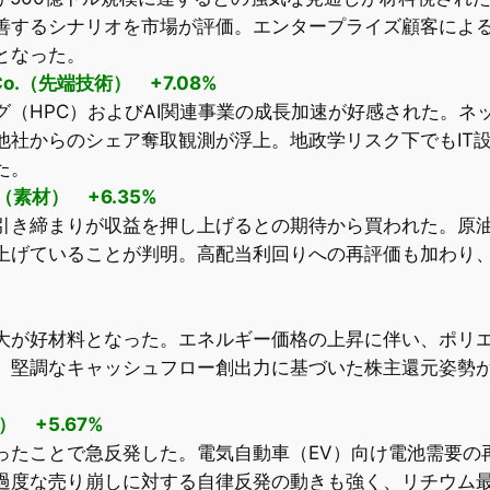
善するシナリオを市場が評価。エンタープライズ顧客による
となった。
se Co.（先端技術） +7.08%
グ（HPC）およびAI関連事業の成長加速が好感された。ネ
社からのシェア奪取観測が浮上。地政学リスク下でもIT設
た。
s NV（素材） +6.35%
引き締まりが収益を押し上げるとの期待から買われた。原
上げていることが判明。高配当利回りへの再評価も加わり
大が好材料となった。エネルギー価格の上昇に伴い、ポリ
。堅調なキャッシュフロー創出力に基づいた株主還元姿勢
材） +5.67%
ったことで急反発した。電気自動車（EV）向け電池需要の
過度な売り崩しに対する自律反発の動きも強く、リチウム