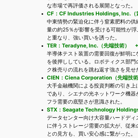
な市場で再評価される展開となった。
CF：CF Industries Holdings, In
中東情勢の緊迫化に伴う窒素肥料の供
量の約25％が影響を受ける可能性が
と重なり、強い買いを誘った。
TER：Teradyne, Inc.（先端技術） +
半導体テスト装置の需要回復が鮮明に
を後押ししている。ロボティクス部門
ク株売りの流れを跳ね返す強さを見せ
CIEN：Ciena Corporation（先端技
大手金融機関による投資判断の引き上
であり、シエナの光ネットワーク機器
フラ需要の底堅さが意識された。
STX：Seagate Technology Hold
データセンター向け大容量ハードディ
に伴うストレージ需要の拡大が、従来
との見方も、買い安心感に繋がった。