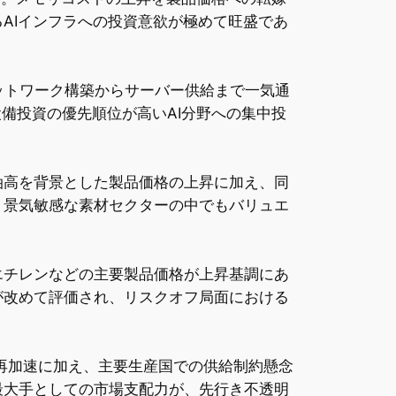
AIインフラへの投資意欲が極めて旺盛であ
ットワーク構築からサーバー供給まで一気通
備投資の優先順位が高いAI分野への集中投
油高を背景とした製品価格の上昇に加え、同
、景気敏感な素材セクターの中でもバリュエ
エチレンなどの主要製品価格が上昇基調にあ
が改めて評価され、リスクオフ局面における
再加速に加え、主要生産国での供給制約懸念
最大手としての市場支配力が、先行き不透明