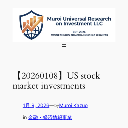
内
容
を
ス
キ
ッ
プ
【20260108】US stock
market investments
1月 9, 2026
—
Muroi Kazuo
by
in
金融・経済情報事業