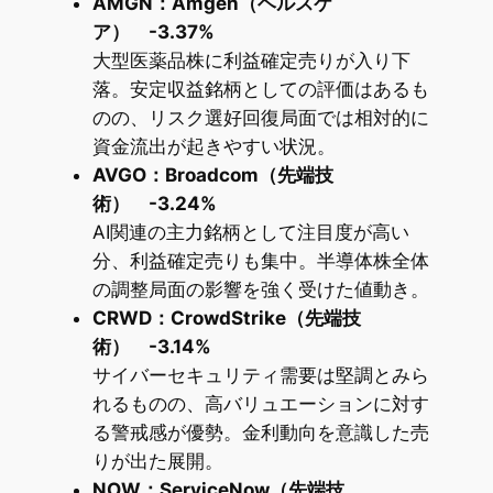
AMGN：Amgen（ヘルスケ
ア） -3.37%
大型医薬品株に利益確定売りが入り下
落。安定収益銘柄としての評価はあるも
のの、リスク選好回復局面では相対的に
資金流出が起きやすい状況。
AVGO：Broadcom（先端技
術） -3.24%
AI関連の主力銘柄として注目度が高い
分、利益確定売りも集中。半導体株全体
の調整局面の影響を強く受けた値動き。
CRWD：CrowdStrike（先端技
術） -3.14%
サイバーセキュリティ需要は堅調とみら
れるものの、高バリュエーションに対す
る警戒感が優勢。金利動向を意識した売
りが出た展開。
NOW：ServiceNow（先端技