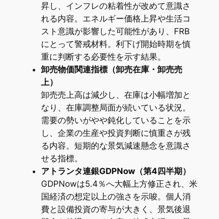
昇し、インフレの粘着性が改めて意識さ
れる内容。エネルギー価格上昇や生活コ
スト意識が影響した可能性があり、FRB
にとって警戒材料。利下げ開始時期を慎
重に判断する必要性を示す結果。
卸売物価関連指標（卸売在庫・卸売売
上）
卸売売上高は減少し、在庫は小幅増加と
なり、在庫調整局面が続いている状況。
需要の勢いがやや鈍化していることを示
し、企業の生産や投資判断に慎重さが残
る内容。短期的な景気減速懸念を意識さ
せる指標。
アトランタ連銀GDPNow（第4四半期）
GDPNowは5.4％へ大幅上方修正され、米
国経済の想定以上の強さを示唆。個人消
費と設備投資の寄与が大きく、景気後退