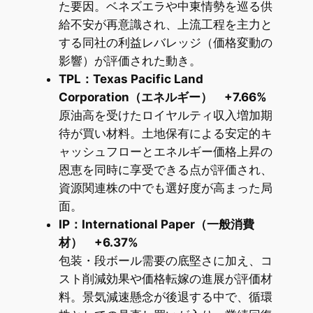
た要因。ベネズエラや中東情勢を巡る供
給不安が再意識され、上流工程を主力と
する同社の利益レバレッジ（価格変動の
影響）が評価された動き。
TPL：Texas Pacific Land
Corporation（エネルギー） +7.66%
原油高を受けたロイヤルティ収入増加期
待が買い材料。土地保有による安定的キ
ャッシュフローとエネルギー価格上昇の
恩恵を同時に享受できる点が評価され、
資源関連株の中でも選好度が高まった局
面。
IP：International Paper（一般消費
材） +6.37%
包装・段ボール需要の底堅さに加え、コ
スト削減効果や価格転嫁の進展が評価材
料。景気減速懸念が後退する中で、循環