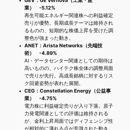
GEV：GE Vernova（工業・産
業） -5.12%
再生可能エネルギー関連株への利益確定
売りが優勢。長期成長テーマは維持され
るものの、短期的な株価上昇を受けた調
整色が強まった動き。
ANET：Arista Networks（先端技
術） -4.89%
AI・データセンター関連としての期待は
高いものの、ハイテク株全体の調整局面
で売りが先行。高成長銘柄に対するリス
ク回避姿勢が表れた展開。
CEG：Constellation Energy（公益事
業） -4.75%
電力株に利益確定売りが入り下落。原子
力発電関連としての評価は維持される
が、金利上昇局面ではディフェンシブ性
が相対的に薄れる点が意識された動き。