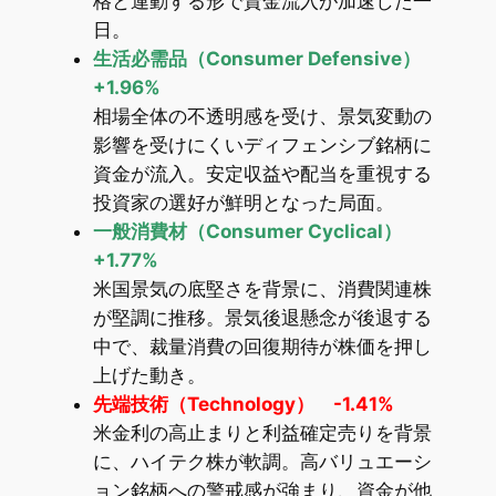
格と連動する形で資金流入が加速した一
日。
生活必需品（Consumer Defensive）
+1.96%
相場全体の不透明感を受け、景気変動の
影響を受けにくいディフェンシブ銘柄に
資金が流入。安定収益や配当を重視する
投資家の選好が鮮明となった局面。
一般消費材（Consumer Cyclical）
+1.77%
米国景気の底堅さを背景に、消費関連株
が堅調に推移。景気後退懸念が後退する
中で、裁量消費の回復期待が株価を押し
上げた動き。
先端技術（Technology） -1.41%
米金利の高止まりと利益確定売りを背景
に、ハイテク株が軟調。高バリュエーシ
ョン銘柄への警戒感が強まり、資金が他