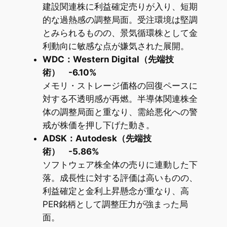
建設関連株に利益確定売りが入り、短期
的な過熱感の調整局面。受注環境は堅調
とみられるものの、景気循環株として金
利動向に敏感な点が嫌気された展開。
WDC：Western Digital（先端技
術） -6.10%
メモリ・ストレージ価格の回復ペースに
対する不透明感が再燃。半導体関連株全
体の調整局面と重なり、需給悪化への警
戒が株価を押し下げた動き。
ADSK：Autodesk（先端技
術） -5.86%
ソフトウェア株全体の売りに連動した下
落。成長性に対する評価は高いものの、
利益確定と金利上昇懸念が重なり、高
PER銘柄として調整圧力が強まった局
面。