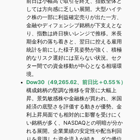
前日は小幅高で取引を終え、指数全体と
しては方向感に乏しい展開。大型ハイテ
ク株の一部に利益確定売りが出た一方、
金融やディフェンシブ銘柄が下支えとな
り、指数は終日狭いレンジで推移。米長
期金利の落ち着きと、翌日に控える雇用
統計を前にした様子見姿勢が強く、積極
的なリスク選好には至らない状況。セク
ター間での資金移動が中心となる相場環
境。
Dow30（49,265.62、前日比＋0.55％）
構成銘柄の堅調な推移を背景に大幅上
昇。景気敏感株や金融株が買われ、米国
経済の底堅さを評価する動きが優勢。金
利上昇局面でも相対的に影響を受けにく
い銘柄が多く、NASDAQとの明暗が分か
れる展開。企業業績の安定性や配当利回
りを意識した資金流入が続き、ダウ優位