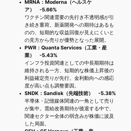
MRNA：Moderna（ヘルスケ
ア） -5.66%
ワクチン関連需要の先行き不透明感が引
き続き重荷。新薬開発への期待はあるも
のの、短期的な収益回復が見えにくいと
の見方から売りが優勢となった展開。
PWR：Quanta Services（工業・産
業） -5.43%
インフラ投資関連としての中長期期待は
維持される一方、短期的な株価上昇後の
利益確定売りが先行。金利動向への感応
度が高い点も調整要因。
SNDK：Sandisk（先端技術） -5.38%
半導体・記憶媒体関連の一角として売り
が集中。需給改善期待が後退する中で、
関連セクター全体の弱含みが株価に波及
した局面。