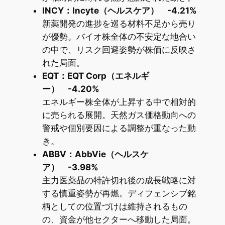
INCY：Incyte（ヘルスケア） -4.21%
新薬開発の進捗を巡る材料不足から売り
が優勢。バイオ株全体の不安定な地合い
の中で、リスク回避姿勢が株価に反映さ
れた局面。
EQT：EQT Corp（エネルギ
ー） -4.20%
エネルギー株全体が上昇する中で相対的
に売られる展開。天然ガス価格動向への
警戒や個別要因による調整が重なった動
き。
ABBV：AbbVie（ヘルスケ
ア） -3.98%
主力医薬品の特許切れ後の成長戦略に対
する慎重姿勢が再燃。ディフェンシブ銘
柄としての位置づけは維持されるもの
の、資金が他セクターへ移動した局面。