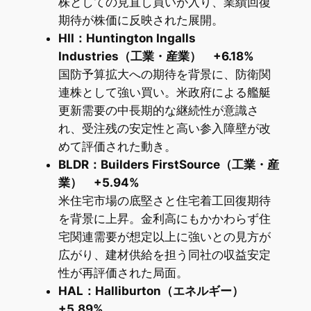
株としての見直し買いが入り、業績回復
期待が株価に反映された展開。
HII：Huntington Ingalls
Industries（工業・産業） +6.18%
国防予算拡大への期待を背景に、防衛関
連株として強い買い。米政府による艦艇
更新需要の中長期的な継続性が意識さ
れ、受注残の安定性と高い参入障壁が改
めて評価された動き。
BLDR：Builders FirstSource（工業・産
業） +5.94%
米住宅市場の底堅さと住宅着工回復期待
を背景に上昇。金利高にもかかわらず住
宅関連需要が想定以上に強いとの見方が
広がり、建材供給を担う同社の収益安定
性が再評価された局面。
HAL：Halliburton（エネルギー）
+5.89%