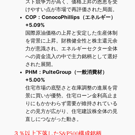
スト競争力が高く、価格上昇の恩恵を受
けやすい点が市場で再評価された局面。
COP：ConocoPhillips（エネルギー）
+5.09%
国際原油価格の上昇と安定した生産体制
を背景に上昇。財務健全性と株主還元余
力が意識され、エネルギーセクター全体
への資金流入の中で主力銘柄として選好
された展開。
PHM：PulteGroup（一般消費材）
+5.00%
住宅市場の底堅さと在庫調整の進展を背
景に買いが優勢。住宅ローン金利高止ま
りにもかかわらず需要が維持されている
との見方が広がり、住宅建設株全体の見
直しにつながった動き。
３％以上下落したS&P500構成銘柄