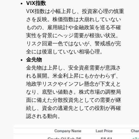
VIX指数
VIX指数は小幅上昇し、投資家心理の慎重
さを反映。株価指数は大崩れしていない
ものの、雇用統計や金融政策を巡る不確
実性を背景にヘッジ需要が根強い状況。
リスク回避一色ではないが、警戒感が完
全には後退していない相場心理。
金先物
金先物は上昇し、安全資産需要が意識さ
れる展開。米金利上昇にもかかわらず、
地政学リスクやインフレ懸念が下支えと
なり、底堅い値動き。株式市場の調整局
面に備えた分散投資先としての需要が継
続し、資金の逃避先としての役割が再確
認される動向。