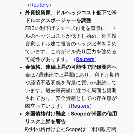
（
Reuters
）
外資投資家、ドルヘッジコスト低下で米
ドルエクスポージャーを調整
FRBの利下げフェーズ再開を背景に、ド
ルのヘッジコストが低下し始め、外国投
資家はドル建て投資のヘッジ比率を高め
ています。これがドル売り圧力を強める
可能性があります。（
Reuters
）
金価格、連続上昇の可能性で記録圏内へ
金は7週連続で上昇圏にあり、利下げ期待
や経済不透明感を背景に買いが継続して
います。過去最高値に近づく局面も観測
されており、安全資産としての存在感が
際立っています。（
Reuters
）
米国債格付け懸念：Scopeが米国の信用
リスク上昇を警告
欧州の格付け会社Scopeは、米国政府閉