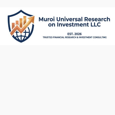
内
容
を
ス
キ
ッ
プ