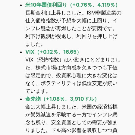
米10年国債利回り（+0.76％、4.119％）
長期金利は上昇しました。ISM非製造業の
仕入価格指数が予想を大幅に上回り、イ
ンフレ懸念が再燃したことが要因です。
利下げ観測が後退し、利回りを押し上げ
ました。
VIX（+0.12％、16.65）
VIX（恐怖指数）は小動きにとどまりまし
た。株式市場は方向感を欠きつつも下値
は限定的で、投資家心理に大きな変化は
なく、ボラティリティは低位安定が続い
ています。
金先物（+1.08％、3,910ドル）
金は大幅上昇しました。米国の経済指標
が景気減速を示唆する一方でインフレ懸
念も残り、安全資産としての需要が強ま
りました。ドル高の影響を吸収しつつ買