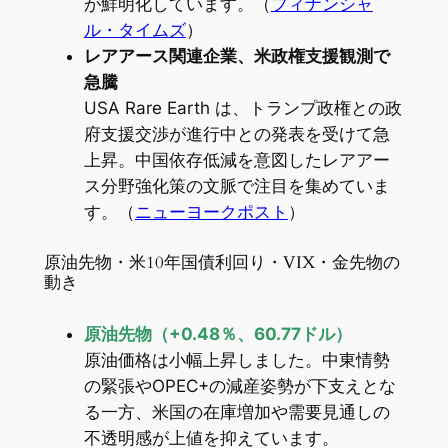
が鮮明化しています。（
フィナンシャ
ル・タイムズ
）
レアアース関連企業、米政権支援観測で
急騰
USA Rare Earth は、トランプ政権との政
府支援交渉が進行中との発表を受けて急
上昇。中国依存低減を意図したレアアー
ス分野強化策の文脈で注目を集めていま
す。（
ニューヨークポスト
）
原油先物・米10年国債利回り・VIX・金先物の
動き
原油先物（+0.48％、60.77ドル）
原油価格は小幅上昇しました。中東情勢
の緊張やOPEC+の減産姿勢が下支えとな
る一方、米国の在庫増加や需要見通しの
不透明感が上値を抑えています。