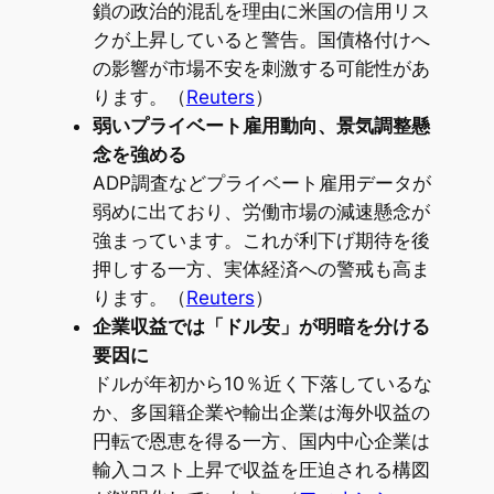
鎖の政治的混乱を理由に米国の信用リス
クが上昇していると警告。国債格付けへ
の影響が市場不安を刺激する可能性があ
ります。（
Reuters
）
弱いプライベート雇用動向、景気調整懸
念を強める
ADP調査などプライベート雇用データが
弱めに出ており、労働市場の減速懸念が
強まっています。これが利下げ期待を後
押しする一方、実体経済への警戒も高ま
ります。（
Reuters
）
企業収益では「ドル安」が明暗を分ける
要因に
ドルが年初から10％近く下落しているな
か、多国籍企業や輸出企業は海外収益の
円転で恩恵を得る一方、国内中心企業は
輸入コスト上昇で収益を圧迫される構図