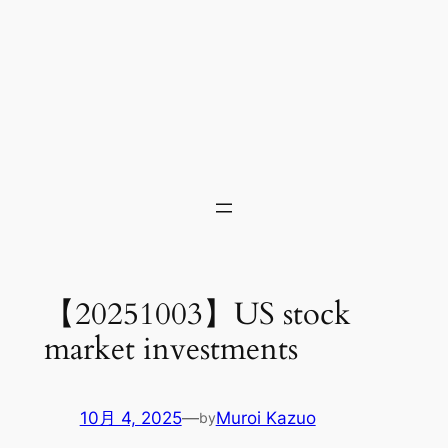
【20251003】US stock
market investments
10月 4, 2025
—
Muroi Kazuo
by