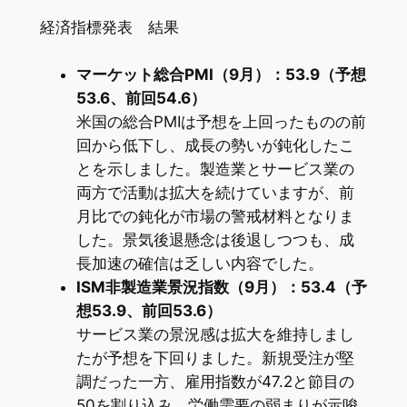
経済指標発表 結果
マーケット総合PMI（9月）：53.9（予想
53.6、前回54.6）
米国の総合PMIは予想を上回ったものの前
回から低下し、成長の勢いが鈍化したこ
とを示しました。製造業とサービス業の
両方で活動は拡大を続けていますが、前
月比での鈍化が市場の警戒材料となりま
した。景気後退懸念は後退しつつも、成
長加速の確信は乏しい内容でした。
ISM非製造業景況指数（9月）：53.4（予
想53.9、前回53.6）
サービス業の景況感は拡大を維持しまし
たが予想を下回りました。新規受注が堅
調だった一方、雇用指数が47.2と節目の
50を割り込み、労働需要の弱まりが示唆