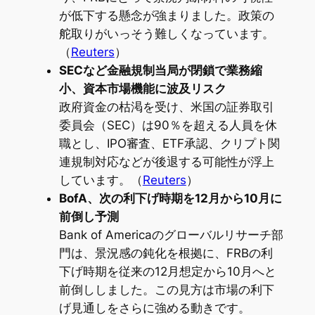
が低下する懸念が強まりました。政策の
舵取りがいっそう難しくなっています。
（
Reuters
）
SECなど金融規制当局が閉鎖で業務縮
小、資本市場機能に波及リスク
政府資金の枯渇を受け、米国の証券取引
委員会（SEC）は90％を超える人員を休
職とし、IPO審査、ETF承認、クリプト関
連規制対応などが後退する可能性が浮上
しています。（
Reuters
）
BofA、次の利下げ時期を12月から10月に
前倒し予測
Bank of Americaのグローバルリサーチ部
門は、景況感の鈍化を根拠に、FRBの利
下げ時期を従来の12月想定から10月へと
前倒ししました。この見方は市場の利下
げ見通しをさらに強める動きです。