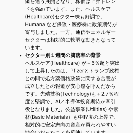
値を追う展開となり、株価は上昇トレン
ドを強めています。また、ヘルスケア
(Healthcare)セクター株も好調で、
Humana など保険・医療株に政策期待が
寄与しました。一方、通信やエネルギー
セクターは相対的に軟弱な動きとなって
います。
セクター別１週間の騰落率の背景
ヘルスケア(Healthcare) が＋6％超と突出
して上昇したのは、Pfizerとトランプ政権
との間で処方薬価格政策に関する合意が
成立したとの報道が安心感を呼んだから
です。先端技術(Technology)も＋2.7％程
度と堅調で、AI／半導体投資期待が牽引
役となりました。公益事業(Utilities) や素
材(Basic Materials）も中程度の上昇で、
相対的に安定志向の資産が買われやすい
地合いだったことを反映しています。