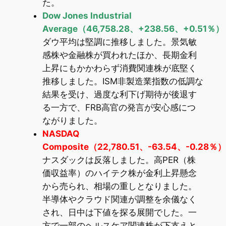
た。
Dow Jones Industrial
Average（46,758.28、+238.56、+0.51％）
ダウ平均は堅調に推移しました。景気敏
感株や金融株が買われたほか、長期金利
上昇にもかかわらず消費関連株が底堅く
推移しました。ISM非製造業指数の低調な
結果を受け、過度な利下げ期待が後退す
る一方で、FRB高官の発言が安心感につ
ながりました。
NASDAQ
Composite（22,780.51、-63.54、-0.28％）
ナスダックは反落しました。高PER（株
価収益率）のハイテク株が金利上昇懸念
から売られ、相場の重しとなりました。
半導体やクラウド関連が調整を余儀なく
され、日中は下値を探る展開でした。一
方で一部のヘルスケア関連株が下支えと