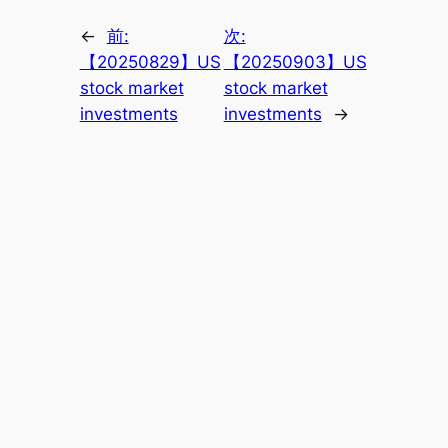
←
前:
次:
【20250829】US
【20250903】US
stock market
stock market
investments
investments
→