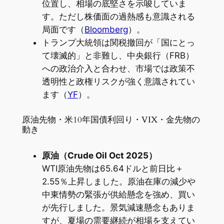
位置し、相場の底堅さを示唆していま
す。ただし株価面の過熱感も意識される
局面です（
Bloomberg
）。
トランプ大統領は関税撤回が「国にとっ
て壊滅的」と非難し、中央銀行（FRB）
への政治介入と合わせ、市場では政策不
透明性と政権リスクが強く意識されてい
ます（
YF
）。
原油先物・米10年国債利回り・VIX・金先物の
動き
原油（Crude Oil Oct 2025）
WTI原油先物は65.64ドルと前日比＋
2.55％上昇しました。原油在庫の減少や
中東情勢の緊張が供給懸念を強め、買い
が先行しました。景気減速懸念もありま
すが、夏場の需要継続が相場を支えてい