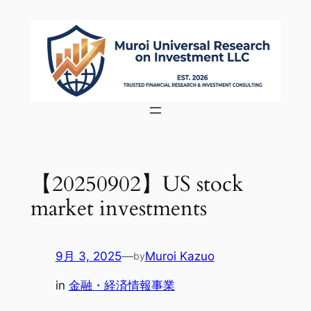
内
容
を
ス
キ
ッ
プ
【20250902】US stock
market investments
9月 3, 2025
—
Muroi Kazuo
by
in
金融・経済情報事業