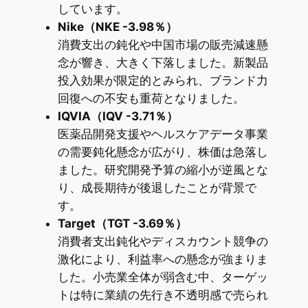
しています。
Nike（NKE -3.98％）
消費支出の鈍化や中国市場の販売減速懸
念が響き、大きく下落しました。新製品
投入効果が限定的とみられ、ブランド力
回復への不安も重荷となりました。
IQVIA（IQV -3.71％）
医薬品開発支援やヘルスケアデータ事業
の需要鈍化懸念が広がり、株価は急落し
ました。研究開発予算の縮小が逆風とな
り、成長期待が後退したことが背景で
す。
Target（TGT -3.69％）
消費者支出鈍化やディスカウント競争の
激化により、利益率への懸念が強まりま
した。小売業全体が弱含む中、ターゲッ
トは特に業績の先行き不透明感で売られ