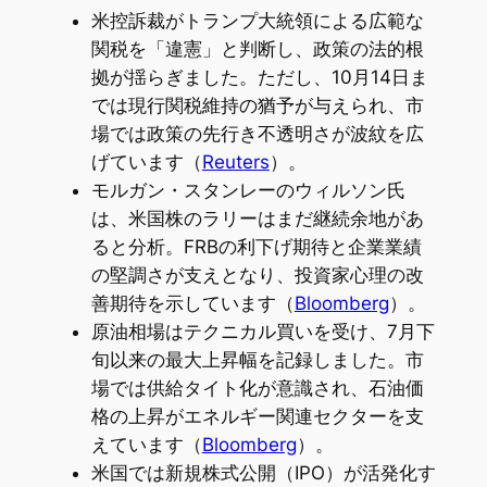
米控訴裁がトランプ大統領による広範な
関税を「違憲」と判断し、政策の法的根
拠が揺らぎました。ただし、10月14日ま
では現行関税維持の猶予が与えられ、市
場では政策の先行き不透明さが波紋を広
げています（
Reuters
）。
モルガン・スタンレーのウィルソン氏
は、米国株のラリーはまだ継続余地があ
ると分析。FRBの利下げ期待と企業業績
の堅調さが支えとなり、投資家心理の改
善期待を示しています（
Bloomberg
）。
原油相場はテクニカル買いを受け、7月下
旬以来の最大上昇幅を記録しました。市
場では供給タイト化が意識され、石油価
格の上昇がエネルギー関連セクターを支
えています（
Bloomberg
）。
米国では新規株式公開（IPO）が活発化す