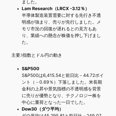
ました。
Lam Research（LRCX -3.12％）
半導体製造装置需要に対する先行き不透
明感が強まり、売りが先行しました。メ
モリ市況の回復が遅れるとの見方もあ
り、業績への懸念が株価を押し下げまし
た。
主要3指数とドル円の動き
S&P500
S&P500は6,415.54と前日比－44.72ポイ
ント（－0.69％）下落しました。米長期
金利の上昇や景気指標の不透明感を背景
に売りが優勢となり、テクノロジー株を
中心に重荷となった一日でした。
Dow30（ダウ平均）
ダウ平均は45,295.81と前日比－249.07