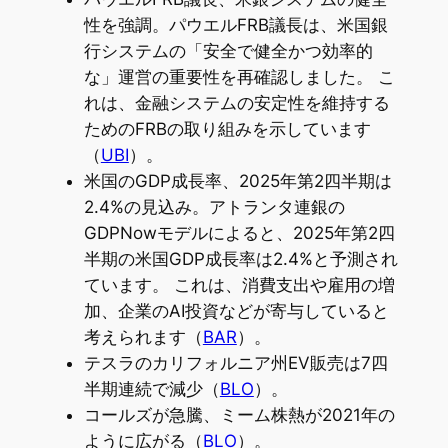
性を強調。パウエルFRB議長は、米国銀
行システムの「安全で健全かつ効率的
な」運営の重要性を再確認しました。 こ
れは、金融システムの安定性を維持する
ためのFRBの取り組みを示しています
（
UBI
）。
米国のGDP成長率、2025年第2四半期は
2.4%の見込み。アトランタ連銀の
GDPNowモデルによると、2025年第2四
半期の米国GDP成長率は2.4%と予測され
ています。 これは、消費支出や雇用の増
加、企業のAI投資などが寄与していると
考えられます（
BAR
）。
テスラのカリフォルニア州EV販売は7四
半期連続で減少（
BLO
）。
コールズが急騰、ミーム株熱が2021年の
ように広がる（
BLO
）。