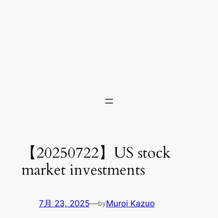
【20250722】US stock
market investments
7月 23, 2025
—
Muroi Kazuo
by