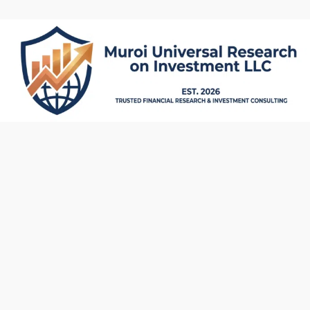
内
容
を
ス
キ
ッ
プ