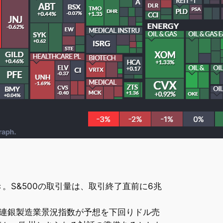
き。S&500の取引量は、取引終了直前に6兆
ィア連銀製造業景況指数が予想を下回りドル売