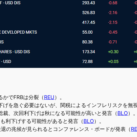
かでFRBは分裂（
REU
）。
下げを急ぐ必要はないが、関税によるインフレリスクを無
総裁、次回利下げは秋になる可能性が高いと発言（
BLO
）
にも利下げする可能性があると発言（
BLO
）。
後退の兆候が見られるとコンファレンス・ボードが発表（
R