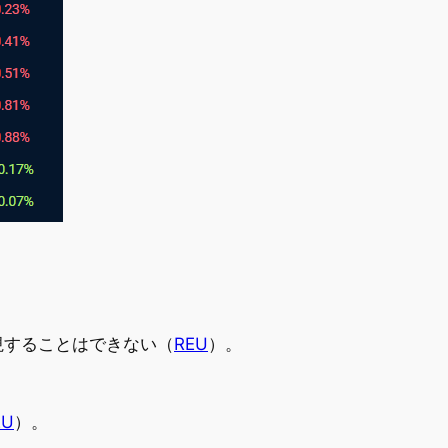
視することはできない（
REU
）。
。
EU
）。