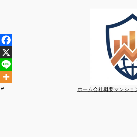
内
容
を
ス
キ
ッ
プ
ホーム
会社概要
マンショ