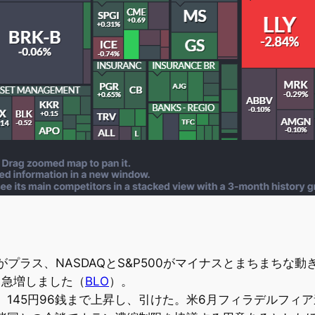
がプラス、NASDAQとS&P500がマイナスとまちまちな動
て急増しました（
BLO
）。
ち、145円96銭まで上昇し、引けた。米6月フィラデルフ