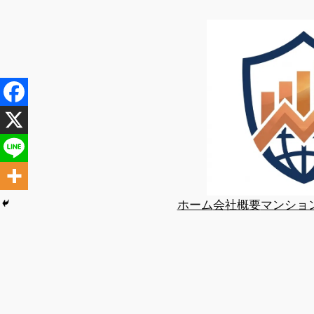
内
容
を
ス
キ
ッ
プ
ホーム
会社概要
マンショ