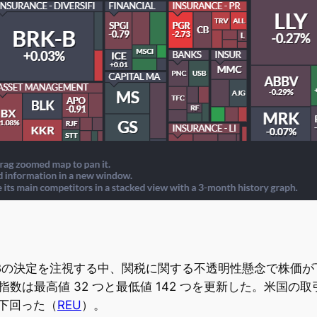
の決定を注視する中、関税に関する不透明性懸念で株価が下落。S&
指数は最高値 32 つと最低値 142 つを更新した。米国の
を下回った（
REU
）。