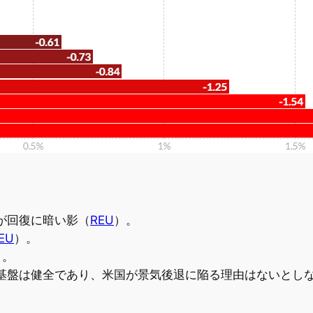
が回復に暗い影（
REU
）。
EU
）。
）。
基盤は健全であり、米国が景気後退に陥る理由はないとし