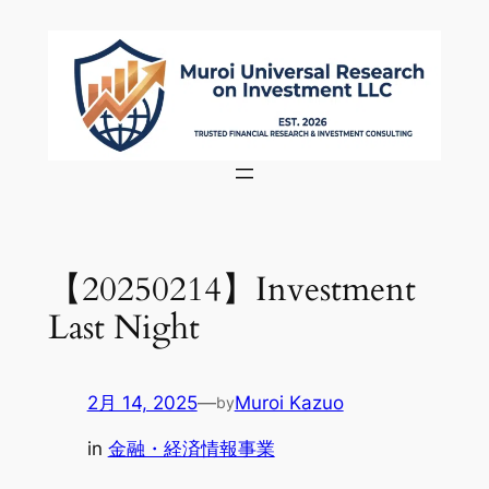
内
容
を
ス
キ
ッ
プ
【20250214】Investment
Last Night
2月 14, 2025
—
Muroi Kazuo
by
in
金融・経済情報事業