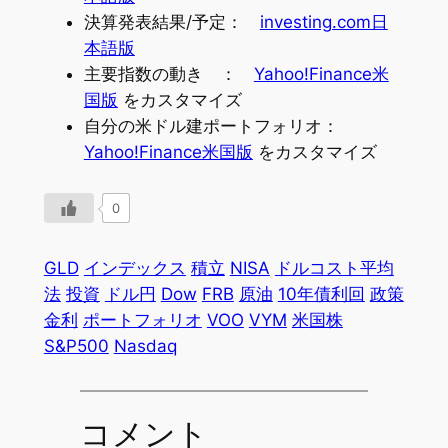
決算発表結果/予定：
investing.com日
本語版
主要指数の動き ：
Yahoo!Finance米
国版
をカスタマイズ
自分の米ドル建ポートフォリオ：
Yahoo!Finance米国版
をカスタマイズ
0
GLD
インデックス
積立
NISA
ドルコスト平均
法
投資
ドル円
Dow
FRB
原油
10年債利回
政策
金利
ポートフォリオ
VOO
VYM
米国株
S&P500
Nasdaq
コメント