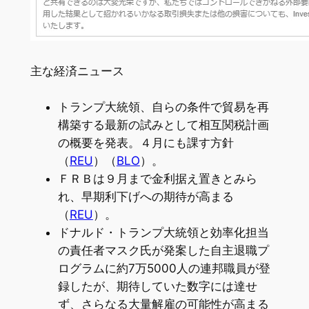
主な経済ニュース
トランプ大統領、自らの条件で貿易を再
構築する最新の試みとして相互関税計画
の概要を発表。４月にも課す方針
（
REU
）（
BLO
）。
ＦＲＢは９月まで金利据え置きとみら
れ、早期利下げへの期待が高まる
（
REU
）。
ドナルド・トランプ大統領と効率化担当
の責任者マスク氏が発案した自主退職プ
ログラムに約7万5000人の連邦職員が登
録したが、期待していた数字には達せ
ず、さらなる大量解雇の可能性が高まる