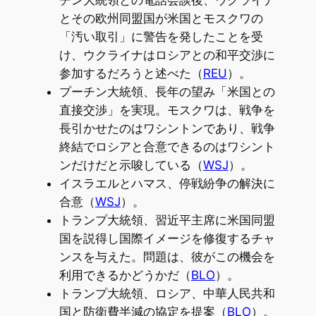
とその欧州同盟国が米国とモスクワの
「汚い取引」に警告を発したことを受
け、ウクライナはロシアとの和平交渉に
参加するだろうと述べた（
REU
）。
プーチン大統領、長年の望み「米国との
直接交渉」を実現。モスクワは、戦争を
長引かせたのはワシントンであり、戦争
終結でロシアと合意できるのはワシント
ンだけだと示唆している（
WSJ
）。
イスラエルとハマス、停戦紛争の解決に
合意（
WSJ
）。
トランプ大統領、習近平主席に米国同盟
国を説得し国際イメージを修復するチャ
ンスを与えた。問題は、彼がこの機会を
利用できるかどうかだ（
BLO
）。
トランプ大統領、ロシア、中華人民共和
国と防衛費半減の協定を提案（
BLO
）。