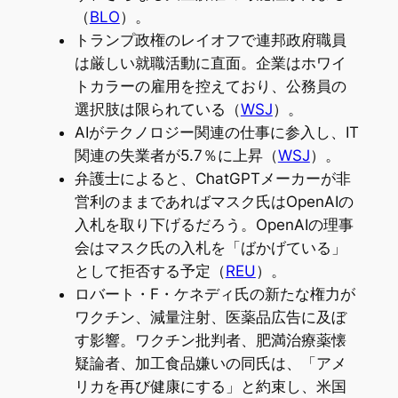
（
BLO
）。
トランプ政権のレイオフで連邦政府職員
は厳しい就職活動に直面。企業はホワイ
トカラーの雇用を控えており、公務員の
選択肢は限られている（
WSJ
）。
AIがテクノロジー関連の仕事に参入し、IT
関連の失業者が5.7％に上昇（
WSJ
）。
弁護士によると、ChatGPTメーカーが非
営利のままであればマスク氏はOpenAIの
入札を取り下げるだろう。OpenAIの理事
会はマスク氏の入札を「ばかげている」
として拒否する予定（
REU
）。
ロバート・F・ケネディ氏の新たな権力が
ワクチン、減量注射、医薬品広告に及ぼ
す影響。ワクチン批判者、肥満治療薬懐
疑論者、加工食品嫌いの同氏は、「アメ
リカを再び健康にする」と約束し、米国