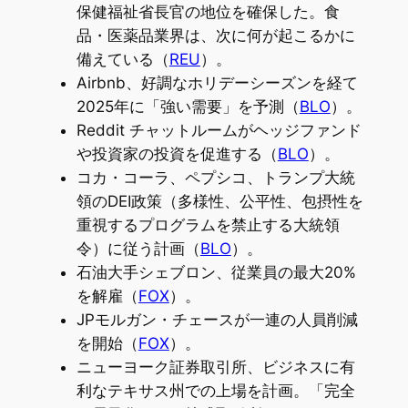
保健福祉省長官の地位を確保した。食
品・医薬品業界は、次に何が起こるかに
備えている（
REU
）。
Airbnb、好調なホリデーシーズンを経て
2025年に「強い需要」を予測（
BLO
）。
Reddit チャットルームがヘッジファンド
や投資家の投資を促進する（
BLO
）。
コカ・コーラ、ペプシコ、トランプ大統
領のDEI政策（多様性、公平性、包摂性を
重視するプログラムを禁止する大統領
令）に従う計画（
BLO
）。
石油大手シェブロン、従業員の最大20%
を解雇（
FOX
）。
JPモルガン・チェースが一連の人員削減
を開始（
FOX
）。
ニューヨーク証券取引所、ビジネスに有
利なテキサス州での上場を計画。「完全