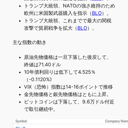
トランプ大統領、NATOの強さ維持のため
欧州に米国製武器購入を指示（
BLO
）。
トランプ大統領、これまでで最大の関税
攻撃で貿易戦争を拡大（
BLO
）。
主な指数の動き
原油先物価格は一旦下落した後戻して、
終値は71.40ドル
10年債利回りは低下して4.525％
（-0.1120%)
VIX（恐怖）指数は14-16ポイントで推移
金先物価格と銀先物価格はともに上昇。
ビットコインは下落して、9.6万ドル付近
で取引継続中。