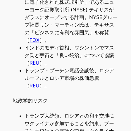
に電子化された株式取引所」であるニュ
ーヨーク証券取引所 (NYSE) テキサスが
ダラスにオープンする計画。NYSEグルー
プ社長リン・マーティン氏は、テキサス
の「ビジネスに有利な雰囲気」を称賛
（
FOX
）。
インドのモディ首相、ワシントンでマス
ク氏と宇宙と「良い統治」について協議
（
REU
）。
トランプ・プーチン電話会談後、ロシア
ルーブルとロシア市場の株価急騰
（
REU
）。
地政学的リスク
トランプ大統領、ロシアとの和平交渉に
ウクライナが参加することを約束。プー
チン大統領との電話会談後、ウクライナ