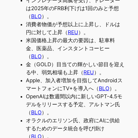
インフレデータ高騰を受け、トレーダー
は2025年のFRB利下げは1回のみと予想
（
BLO
）。
消費者物価が予想以上に上昇し、ドルは
円に対して上昇（
REU
）。
米国価格上昇の最大の要因は、駐車料
金、医薬品、インスタントコーヒー
（
BLO
）。
金（GOLD）目当ての輝かしい節目を迎え
る中、弱気相場も上昇（
REU
）。
Apple、加入者増加を目指してAndroidス
マートフォンにTV+を導入へ（
BLO
）。
OpenAIは数週間以内に新しいGPT-4.5モ
デルをリリースする予定、アルトマン氏
（
BLO
）。
オラクルのエリソン氏、政府にAIに供給
するためのデータ統合を呼び掛け
（
BLO
）。