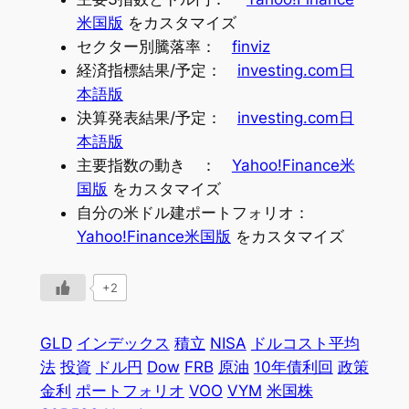
米国版
をカスタマイズ
セクター別騰落率：
finviz
経済指標結果/予定：
investing.com日
本語版
決算発表結果/予定：
investing.com日
本語版
主要指数の動き ：
Yahoo!Finance米
国版
をカスタマイズ
自分の米ドル建ポートフォリオ：
Yahoo!Finance米国版
をカスタマイズ
+2
GLD
インデックス
積立
NISA
ドルコスト平均
法
投資
ドル円
Dow
FRB
原油
10年債利回
政策
金利
ポートフォリオ
VOO
VYM
米国株