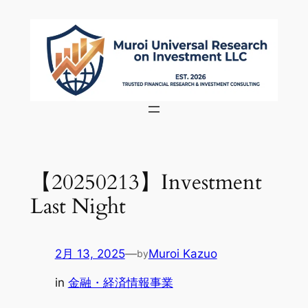
内
容
を
ス
キ
ッ
プ
【20250213】Investment
Last Night
2月 13, 2025
—
Muroi Kazuo
by
in
金融・経済情報事業