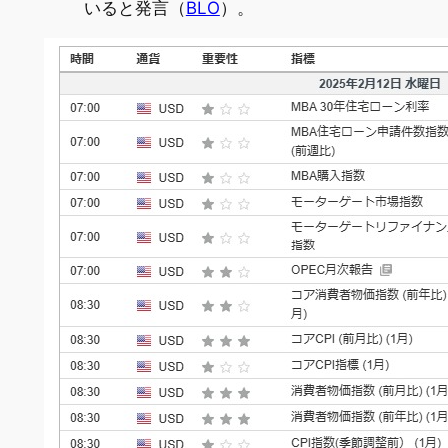
いると発言（
BLO
）。