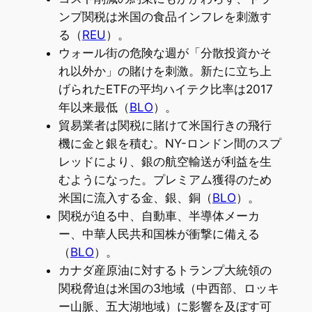
ンプ関税は米国の食品インフレを刺激す
る（
REU
）。
ウォール街の危険な週が「分散投資かそ
れ以外か」の賭けを刺激。新たに立ち上
げられたETFの平均ハイテク比率は2017
年以来最低（
BLO
）。
貿易業者は関税に賭けて米国行きの飛行
機に金と銀を積む。NY-ロンドン間のスプ
レッドにより、銀の航空輸送が利益を生
むようになった。プレミアム獲得のため
米国に流入する金、銀、銅（
BLO
）。
関税が迫る中、自動車、半導体メーカ
ー、中華人民共和国株が衝撃に備える
（
BLO
）。
カナダ産原油に対するトランプ大統領の
関税脅迫は米国の3地域（中西部、ロッキ
ー山脈、五大湖地域）に影響を及ぼす可