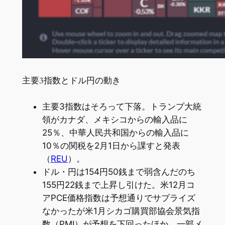
主要3指数とドル円の動き
主要3指数はそろって下落。トランプ大統
領がカナダ、メキシコからの輸入品に
25％、中華人民共和国からの輸入品に
10％の関税を2月1日から課すと発表
（
REU
）。
ドル・円は154円50銭まで弱含んだのち
155円22銭まで上昇し引けた。米12月コ
アPCE価格指数は予想通りでサプライズ
なかったが米1月シカゴ購買部協会景気指
数（PMI）が予想を下回ったほか、一部メ