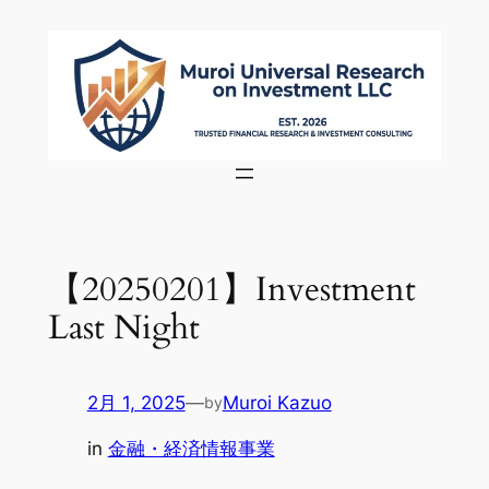
内
容
を
ス
キ
ッ
プ
【20250201】Investment
Last Night
2月 1, 2025
—
Muroi Kazuo
by
in
金融・経済情報事業