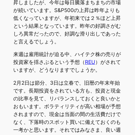
昇しましたが、今年は毎日騰落まちまちの市場
が続いています。S&P500の上昇は昨年よりも
低くなっていますが、年初来では２％ほど上昇
という結果となっています。昨年の好調さがむ
しろ異常だったので、好調な滑り出しであった
と言えるでしょう。
来週は雇用統計が迫る中、ハイテク株の売りが
投資家を揺さぶるという予想（
REU
）がされて
いますが、どうなりますでしょうか。
2月2日は節分、3日は立春で、旧暦の年末年始
です。長期投資をされている方も、投資と現金
の比率を見て、リバランスしておくと良いかと
おもいます。ボラティリティが高い相場が予想
されますので、現金は当面の間の生活費だけで
なく、下落時のスポット買いに備えておくのも
一考かと思います。それではみなさま、良い週