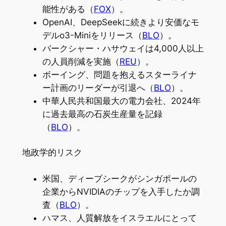
能性がある（
FOX
）。
OpenAI、DeepSeekに続きより安価なモ
デルo3-Miniをリリース（
BLO
）。
バークシャー・ハサウェイは4,000人以上
の人員削減を実施（
REU
）。
ボーイング、問題を抱えるスターライナ
ー計画のリーダーが引退へ（
BLO
）。
中華人民共和国最大の電力会社、2024年
に過去最高の石炭生産量を記録
（
BLO
）。
地政学的リスク
米国、ディープシークがシンガポールの
企業からNVIDIAのチップを入手したか調
査（
BLO
）。
ハマス、人質解放をイスラエルにとって