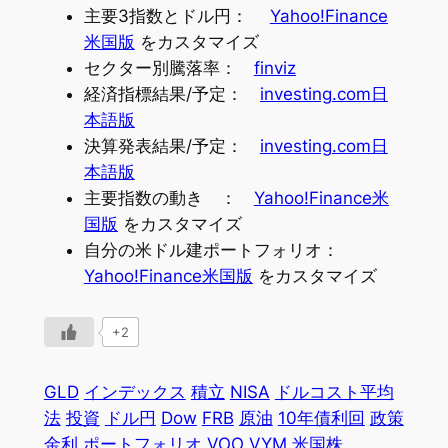
主要3指数とドル円：
Yahoo!Finance
米国版
をカスタマイズ
セクター別騰落率：
finviz
経済指標結果/予定：
investing.com日
本語版
決算発表結果/予定：
investing.com日
本語版
主要指数の動き ：
Yahoo!Finance米
国版
をカスタマイズ
自分の米ドル建ポートフォリオ：
Yahoo!Finance米国版
をカスタマイズ
+2
GLD
インデックス
積立
NISA
ドルコスト平均
法
投資
ドル円
Dow
FRB
原油
10年債利回
政策
金利
ポートフォリオ
VOO
VYM
米国株