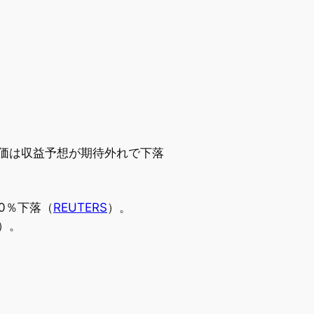
価は収益予想が期待外れで下落
0％下落（
REUTERS
）。
）。