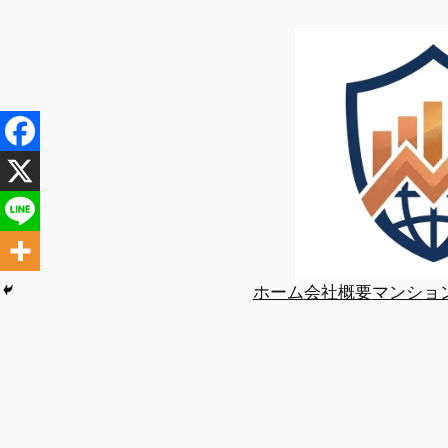
内
容
を
ス
キ
ッ
プ
ホーム
会社概要
マンショ