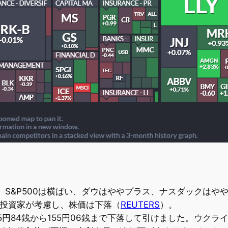
S&P500は横ばい、ダウはややプラス、ナスダックはや
績を投資家が考慮し、株価は下落（
REUTERS
）。
5円84銭から155円06銭まで下落して引けました。ウク