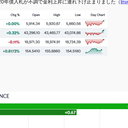
20年債入札が不調で金利上昇に連れ下げ止まりました（
Inv