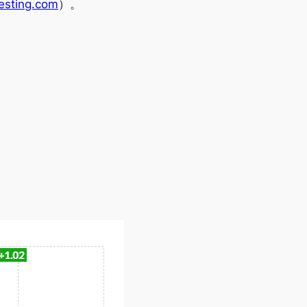
esting.com
）。