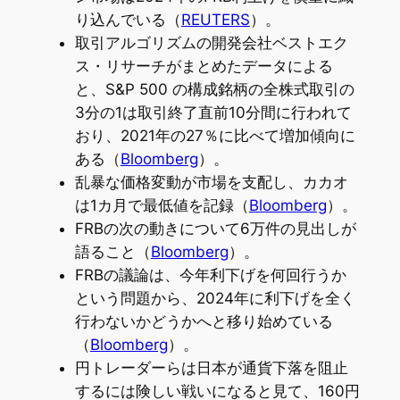
り込んでいる（
REUTERS
）。
取引アルゴリズムの開発会社ベストエク
ス・リサーチがまとめたデータによる
と、S&P 500 の構成銘柄の全株式取引の
3分の1は取引終了直前10分間に行われて
おり、2021年の27％に比べて増加傾向に
ある（
Bloomberg
）。
乱暴な価格変動が市場を支配し、カカオ
は1カ月で最低値を記録（
Bloomberg
）。
FRBの次の動きについて6万件の見出しが
語ること（
Bloomberg
）。
FRBの議論は、今年利下げを何回行うか
という問題から、2024年に利下げを全く
行わないかどうかへと移り始めている
（
Bloomberg
）。
円トレーダーらは日本が通貨下落を阻止
するには険しい戦いになると見て、160円