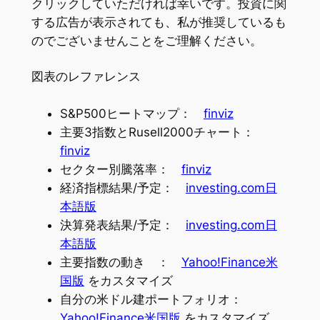
クリックしていただければ幸いです。投資に関
する広告が表示されても、私が推奨しているも
のでございませんことをご理解ください。
図表のレファレンス
S&P500ヒートマップ：
finviz
主要3指数とRusell2000チャート：
finviz
セクター別騰落率：
finviz
経済指標結果/予定：
investing.com日
本語版
決算発表結果/予定：
investing.com日
本語版
主要指数の動き ：
Yahoo!Finance米
国版
をカスタマイズ
自分の米ドル建ポートフォリオ：
Yahoo!Finance米国版
をカスタマイズ