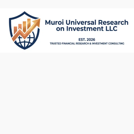
内
容
を
ス
キ
ッ
プ