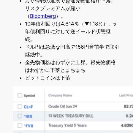
ガザ停戦の進展で原油先物価格が下落、
リスクプレミアムが縮小
（
Bloomberg
）。
10年債利回りは4.614％（▼1.18％）、5
年債利回りに対して逆イールド状態継
続。
ドル円は急激な円高で156円台前半で取引
継続中。
金先物価格はわずかに上昇、銀先物価格
はわずかに下落とまちまち
ビットコインは下落