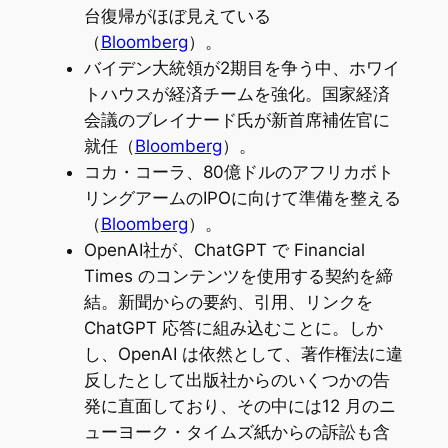
台復帰がほぼ見えている
（
Bloomberg
）。
バイデン大統領が2期目を争う中、ホワイ
トハウスが経済チームを強化。国家経済
会議のブレイナード氏が新首席補佐官に
就任（
Bloomberg
）。
コカ・コーラ、80億ドルのアフリカボト
リングアームのIPOに向けて準備を整える
（
Bloomberg
）。
OpenAI社が、ChatGPT で Financial
Times のコンテンツを使用する契約を締
結。新聞からの要約、引用、リンクを
ChatGPT 応答に組み込むことに。しか
し、OpenAI は依然として、著作権法に違
反したとして出版社からのいくつかの告
発に直面しており、その中には12 月のニ
ューヨーク・タイムズ紙からの訴訟も含