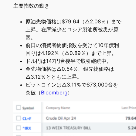
主要指数の動き
原油先物価格は$79.64（△2.08％）まで
上昇。在庫減少とロシア製油所被災が原
因。
前日の消費者物価指数を受けて10年債利
回りは4.192％（△0.89％）まで上昇。
ドル円は147円台後半で取引継続中。
金先物価格は△0.54％、銀先物価格は
△3.12％とともに上昇。
ビットコインは△3.11％で$73,000台を
突破（
Bloomberg
）