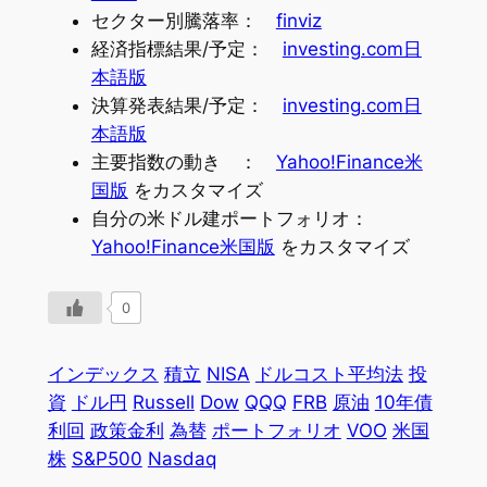
セクター別騰落率：
finviz
経済指標結果/予定：
investing.com日
本語版
決算発表結果/予定：
investing.com日
本語版
主要指数の動き ：
Yahoo!Finance米
国版
をカスタマイズ
自分の米ドル建ポートフォリオ：
Yahoo!Finance米国版
をカスタマイズ
0
インデックス
積立
NISA
ドルコスト平均法
投
資
ドル円
Russell
Dow
QQQ
FRB
原油
10年債
利回
政策金利
為替
ポートフォリオ
VOO
米国
株
S&P500
Nasdaq