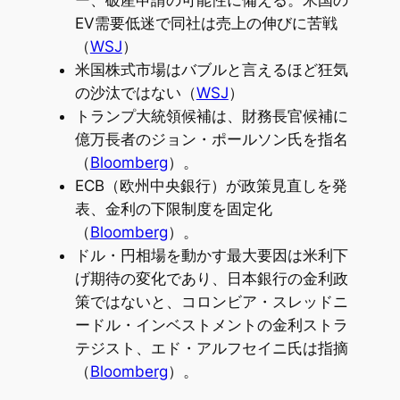
ー、破産申請の可能性に備える。米国の
EV需要低迷で同社は売上の伸びに苦戦
（
WSJ
）
米国株式市場はバブルと言えるほど狂気
の沙汰ではない（
WSJ
）
トランプ大統領候補は、財務長官候補に
億万長者のジョン・ポールソン氏を指名
（
Bloomberg
）。
ECB（欧州中央銀行）が政策見直しを発
表、金利の下限制度を固定化
（
Bloomberg
）。
ドル・円相場を動かす最大要因は米利下
げ期待の変化であり、日本銀行の金利政
策ではないと、コロンビア・スレッドニ
ードル・インベストメントの金利ストラ
テジスト、エド・アルフセイニ氏は指摘
（
Bloomberg
）。