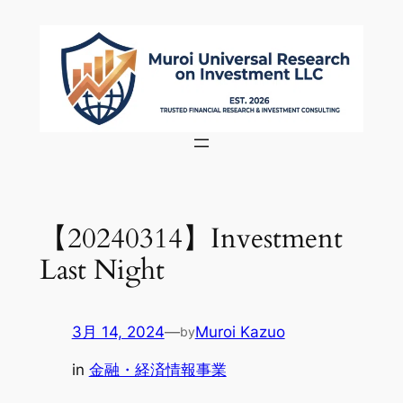
内
容
を
ス
キ
ッ
プ
【20240314】Investment
Last Night
3月 14, 2024
—
Muroi Kazuo
by
in
金融・経済情報事業