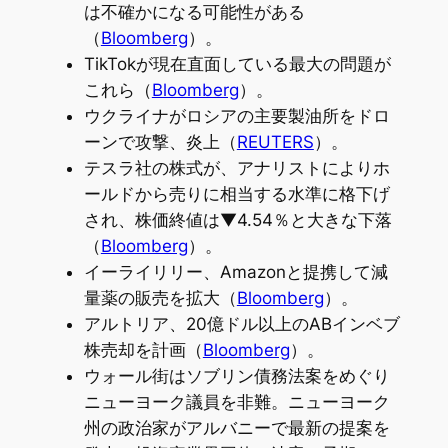
は不確かになる可能性がある
（
Bloomberg
）。
TikTokが現在直面している最大の問題が
これら（
Bloomberg
）。
ウクライナがロシアの主要製油所をドロ
ーンで攻撃、炎上（
REUTERS
）。
テスラ社の株式が、アナリストによりホ
ールドから売りに相当する水準に格下げ
され、株価終値は▼4.54％と大きな下落
（
Bloomberg
）。
イーライリリー、Amazonと提携して減
量薬の販売を拡大（
Bloomberg
）。
アルトリア、20億ドル以上のABインベブ
株売却を計画（
Bloomberg
）。
ウォール街はソブリン債務法案をめぐり
ニューヨーク議員を非難。ニューヨーク
州の政治家がアルバニーで最新の提案を