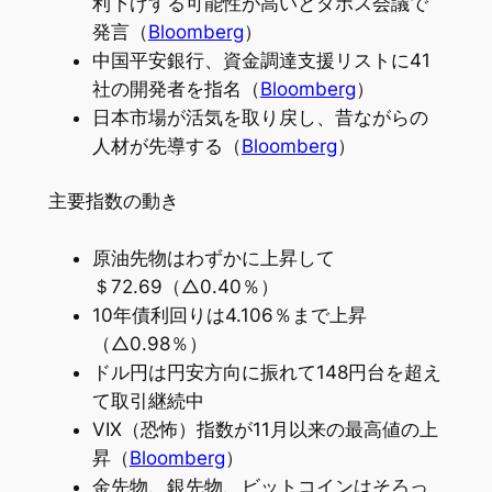
利下げする可能性が高いとダボス会議で
発言（
Bloomberg
）
中国平安銀行、資金調達支援リストに41
社の開発者を指名（
Bloomberg
）
日本市場が活気を取り戻し、昔ながらの
人材が先導する（
Bloomberg
）
主要指数の動き
原油先物はわずかに上昇して
＄72.69（△0.40％）
10年債利回りは4.106％まで上昇
（△0.98％）
ドル円は円安方向に振れて148円台を超え
て取引継続中
VIX（恐怖）指数が11月以来の最高値の上
昇（
Bloomberg
）
金先物、銀先物、ビットコインはそろっ