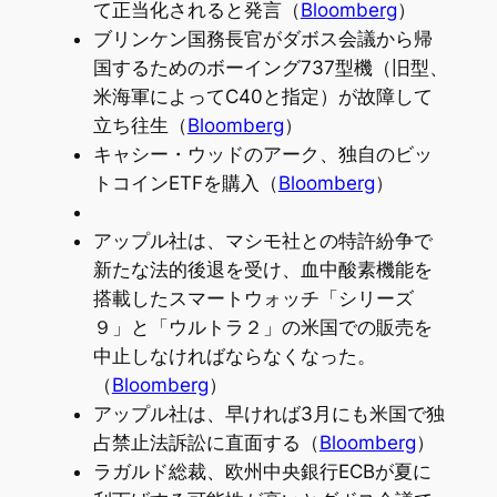
て正当化されると発言（
Bloomberg
）
ブリンケン国務長官がダボス会議から帰
国するためのボーイング737型機（旧型、
米海軍によってC40と指定）が故障して
立ち往生（
Bloomberg
）
キャシー・ウッドのアーク、独自のビッ
トコインETFを購入（
Bloomberg
）
アップル社は、マシモ社との特許紛争で
新たな法的後退を受け、血中酸素機能を
搭載したスマートウォッチ「シリーズ
９」と「ウルトラ２」の米国での販売を
中止しなければならなくなった。
（
Bloomberg
）
アップル社は、早ければ3月にも米国で独
占禁止法訴訟に直面する（
Bloomberg
）
ラガルド総裁、欧州中央銀行ECBが夏に