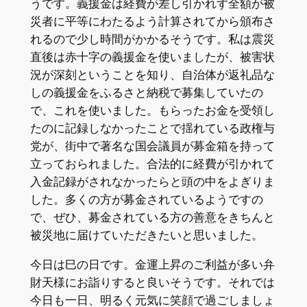
うです。義援金は経費が差し引かれず全額が被
災者に平等にわたるよう計算されてから頒布さ
れるので少し時間がかかるそうです。私は震災
直後は赤十字の義援金を使いましたが、被害状
況が深刻ということを知り、自治体が返礼品な
しの義援金をふるさと納税で募集していたの
で、これを使いました。もらったお金を受領し
たのに記録しなかったことで揺れている政権与
党が、街中で著名な国会議員が募金箱を持って
立っておられました。合法的に経費が引かれて
入金記録がされなかったらと頭の中をよぎりま
した。多くの方が募金されているようですの
で、ぜひ、募金されている方の善意をきちんと
被災地に届けていただきたいと思いました。
今日は巳の日です。金運上昇のご利益が多い弁
財天様にお詣りすると良いそうです。それでは
今日も一日、明るく元気に笑顔で過ごしましょ