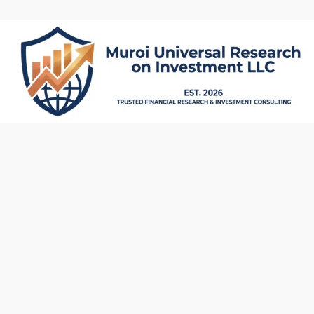
内
容
を
ス
キ
ッ
プ