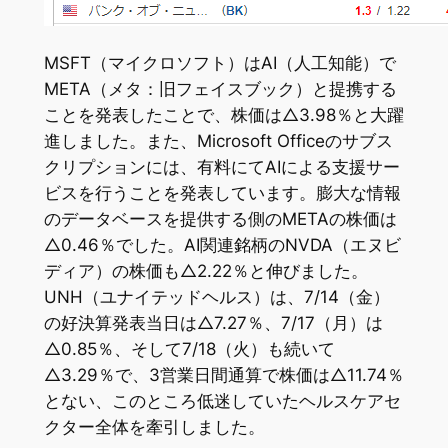
MSFT（マイクロソフト）はAI（人工知能）で
META（メタ：旧フェイスブック）と提携する
ことを発表したことで、株価は△3.98％と大躍
進しました。また、Microsoft Officeのサブス
クリプションには、有料にてAIによる支援サー
ビスを行うことを発表しています。膨大な情報
のデータベースを提供する側のMETAの株価は
△0.46％でした。AI関連銘柄のNVDA（エヌビ
ディア）の株価も△2.22％と伸びました。
UNH（ユナイテッドヘルス）は、7/14（金）
の好決算発表当日は△7.27％、7/17（月）は
△0.85％、そして7/18（火）も続いて
△3.29％で、3営業日間通算で株価は△11.74％
とない、このところ低迷していたヘルスケアセ
クター全体を牽引しました。