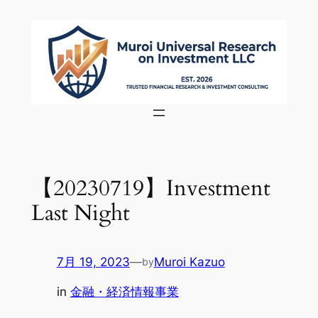
内
容
を
ス
キ
ッ
プ
【20230719】Investment
Last Night
7月 19, 2023
—
Muroi Kazuo
by
in
金融・経済情報事業