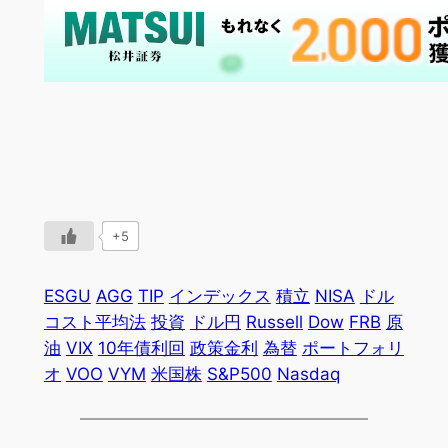
+5
ESGU
AGG
TIP
インデックス
積立
NISA
ドル
コスト平均法
投資
ドル円
Russell
Dow
FRB
原
油
VIX
10年債利回
政策金利
為替
ポートフォリ
オ
VOO
VYM
米国株
S&P500
Nasdaq