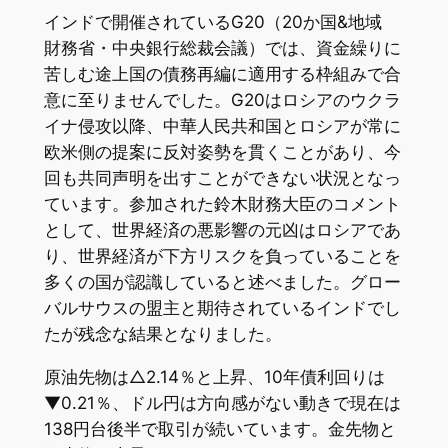
インドで開催されているG20（20か国&地域
財務省・中央銀行総裁会議）では、資金繰りに
苦しむ途上国の債務再編に適用する枠組みで合
意に至りませんでした。G20はロシアのウクラ
イナ侵攻以降、中華人民共和国とロシアが常に
欧米側の提案に反対姿勢を貫くことがあり、今
回も共同声明を出すことができない状況となっ
ています。参加された鈴木財務大臣のコメント
として、世界経済の悪影響の元凶はロシアであ
り、世界経済が下方リスクを負っていることを
多くの国が認識していると述べました。グロー
バルサウスの盟主と期待されているインドでし
たが残念な結果となりました。
原油先物は△2.14％と上昇、10年債利回りは
▼0.21％、ドル円は方向感がない動きで現在は
138円台後半で取引が続いています。金先物と