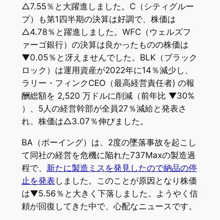
△7.55％と大躍進しました。C（シティグルー
プ）も第1四半期の決算は好調で、株価は
△4.78％と躍進しました。WFC（ウェルズフ
ァーゴ銀行）の決算は良かったものの株価は
▼0.05％と冴えませんでした。BLK（ブラック
ロック）は運用資産が2022年に14％減少し、
ラリー・フィンクCEO（最高経営責任者) の報
酬総額を 2,520 万ドルに削減（前年比 ▼30%
）、5人の経営幹部が全員27％減給と発表さ
れ、株価は△3.07％伸びました。
BA（ボーイング）は、2度の墜落事故を起こし
て同社の経営を危機に陥れた737Maxの製造過
程で、
新たに製造ミスを発見したので納品の停
止を発表
しました。このことが原因となり株価
は▼5.56％と大きく下落しました。ようやく信
頼が回復してきた中で、心配なニュースです。