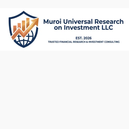
内
容
を
ス
キ
ッ
プ