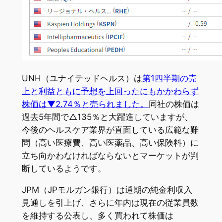
UNH（ユナイテッドヘルス）は
第1四半期の売
上と利益ともに予想を上回ったにもかかわらず
株価は▼2.74％と売られました。
同社の株価は
過去5年間で△135％と大躍進していますが、
今後のヘルスケア業界が直面している広範な難
問（高い医療費、高い医薬品、高い保険料）に
立ち向かわなければならないとマーケットが判
断しているようです。
JPM（JPモルガン銀行）は通期の純金利収入
見通しを引上げ、さらに年内は現在の従業員数
を維持する公表し、多く買われて株価は