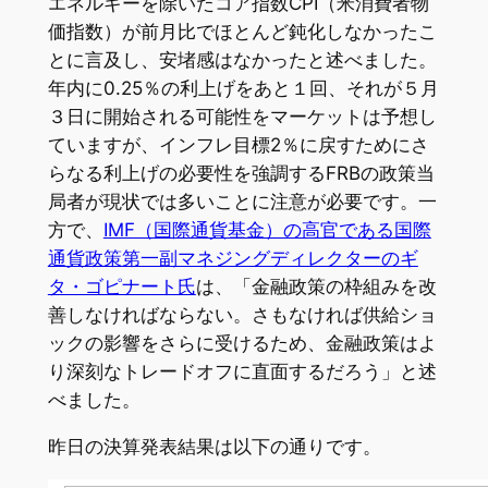
エネルギーを除いたコア指数CPI（米消費者物
価指数）が前月比でほとんど鈍化しなかったこ
とに言及し、安堵感はなかったと述べました。
年内に0.25％の利上げをあと１回、それが５月
３日に開始される可能性をマーケットは予想し
ていますが、インフレ目標2％に戻すためにさ
らなる利上げの必要性を強調するFRBの政策当
局者が現状では多いことに注意が必要です。一
方で、
IMF（国際通貨基金）の高官である国際
通貨政策第一副マネジングディレクターのギ
タ・ゴピナート氏
は、「金融政策の枠組みを改
善しなければならない。さもなければ供給ショ
ックの影響をさらに受けるため、金融政策はよ
り深刻なトレードオフに直面するだろう」と述
べました。
昨日の決算発表結果は以下の通りです。