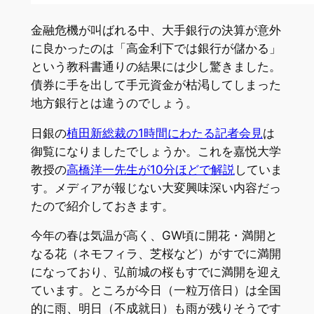
金融危機が叫ばれる中、大手銀行の決算が意外
に良かったのは「高金利下では銀行が儲かる」
という教科書通りの結果には少し驚きました。
債券に手を出して手元資金が枯渇してしまった
地方銀行とは違うのでしょう。
日銀の
植田新総裁の1時間にわたる記者会見
は
御覧になりましたでしょうか。これを嘉悦大学
教授の
高橋洋一先生が10分ほどで解説
していま
す。メディアが報じない大変興味深い内容だっ
たので紹介しておきます。
今年の春は気温が高く、GW頃に開花・満開と
なる花（ネモフィラ、芝桜など）がすでに満開
になっており、弘前城の桜もすでに満開を迎え
ています。ところが今日（一粒万倍日）は全国
的に雨、明日（不成就日）も雨が残りそうです