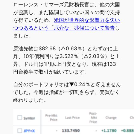
ローレンス・サマーズ元財務長官は、他の大国
が協調し、まだ協調していない国々の間で支持
を得ているため、
米国が世界的な影響力を失い
つつあるという「厄介な」兆候について警告
し
ました。
原油先物は$82.68（△0.63％）とわずかに上
昇、10年債利回りは3.522％（△2.03％）と上
昇、ドル円は1円以上円安となり、現在は133
円台後半で取引が続いています。
自分のポートフォリオは▼0.24％と冴えません
でした。今週は指値が一切刺さらず、売買なく
終わりました。