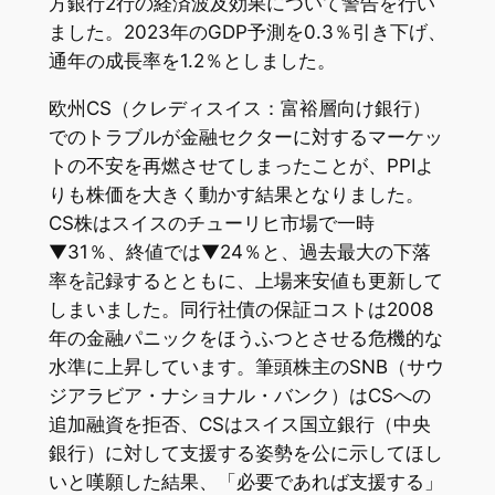
方銀行2行の経済波及効果について警告を行い
ました。2023年のGDP予測を0.3％引き下げ、
通年の成長率を1.2％としました。
欧州CS（クレディスイス：富裕層向け銀行）
でのトラブルが金融セクターに対するマーケッ
トの不安を再燃させてしまったことが、PPIよ
りも株価を大きく動かす結果となりました。
CS株はスイスのチューリヒ市場で一時
▼31％、終値では▼24％と、過去最大の下落
率を記録するとともに、上場来安値も更新して
しまいました。同行社債の保証コストは2008
年の金融パニックをほうふつとさせる危機的な
水準に上昇しています。筆頭株主のSNB（サウ
ジアラビア・ナショナル・バンク）はCSへの
追加融資を拒否、CSはスイス国立銀行（中央
銀行）に対して支援する姿勢を公に示してほし
いと嘆願した結果、「必要であれば支援する」