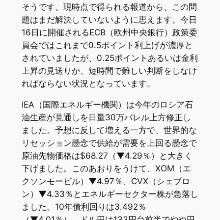
そうです。現時点で得られる報道から、この問
題はまだ解決していないように思えます。今日
16日に開催されるECB（欧州中央銀行）政策委
員会ではこれまで0.5ポイント利上げが濃厚と
されていましたが、0.25ポイントあるいは金利
上昇の見送りか、短時間で難しい判断をしなけ
ればならない状況となっています。
IEA（国際エネルギー機関）は今年のロシア石
油生産が見通しを日量30万バレル上方修正し
ました。予想に反して増える一方で、世界的な
リセッション懸念で供給が需要を上回る懸念で
原油先物価格は$68.27（▼4.29％）と大きく
下げました。このあおりをうけて、XOM（エ
クソンモービル）▼4.97％、CVX（シェブロ
ン）▼4.33％とエネルギーセクター株が急落し
ました。10年債利回りは3.492％
（▼4.01％）、ドル円は133円台前半でやや円