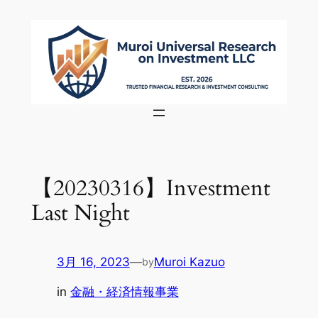
内
容
を
ス
キ
ッ
プ
【20230316】Investment
Last Night
3月 16, 2023
—
Muroi Kazuo
by
in
金融・経済情報事業