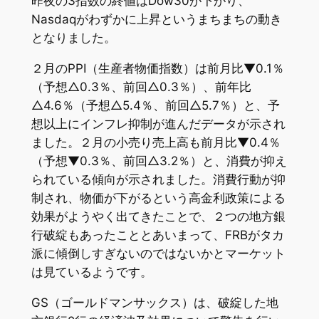
昨夜の3指数の終値はDow30が下がり、
Nasdaqがわずかに上昇というまちまちの動き
となりました。
２月のPPI（生産者物価指数）は前月比▼0.1％
（予想△0.3％、前回△0.3％）、前年比
△4.6％（予想△5.4％、前回△5.7％）と、予
想以上にインフレ抑制が進んだデータが示され
ました。２月の小売り売上高も前月比▼0.4％
（予想▼0.3％、前回△3.2％）と、消費が抑え
られている傾向が示されました。消費行動が抑
制され、物価が下がるという高金利政策による
効果がようやく出てきたことで、２つの地方銀
行破綻もあったこととあいまって、FRBがタカ
派に傾倒しすぎないのではないかとマーケット
は見ているようです。
GS（ゴールドマンサックス）は、破綻した地