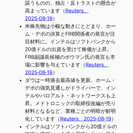
謳うものの、独占・反トラストの懸念が
高まっています（
Reuters、
2025‑08‑19
）
米株先物は小幅な動きにとどまり、ホー
ム・デポの決算とFRB関係者の発言が注
目材料に。インテルはソフトバンクから
20億ドルの出資を受けて株価が上昇。
FRB副議長候補のボウマン氏の発言も市
場に影響を与えています（
Reuters、
2025‑08‑19
）
ダウは一時過去最高値を更新。ホーム・
デポの強気見通しがドライバーで、イン
テルやパロアルト・ネットワークスも上
昇。メドトロニックの取締役改編が売り
材料となるなど、業種ごとの明暗が鮮明
化しています（
Reuters、2025‑08‑19
）
インテルはソフトバンクから20億ドルの