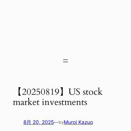
【20250819】US stock
market investments
8月 20, 2025
—
Muroi Kazuo
by