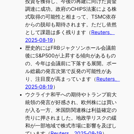
投資を獲得し、今後の再建に向けた資金
調達に成功。政府のCHIPS法案による株
式取得の可能性と相まって、TSMC依存
からの脱却も期待されます。ただし依然
として課題は多く残ります（
Reuters、
2025‑08‑19
）
歴史的にはFRBジャクソンホール会議前
後にS&P500が上昇する傾向があるもの
の、今年は会議前に下落する展開。ポー
ル総裁の発言次第で反発の可能性があ
り、注目度が高まっています（
Reuters、
2025‑08‑19
）
ウクライナ和平への期待やトランプ前大
統領の発言が好感され、欧州株には買い
が入る一方、米国防関連株は利益確定の
売りに押されました。地政学リスクの緩
和が一部地域で株式市場に影響を及ぼし
ています（
Reuters、2025‑08‑19
）