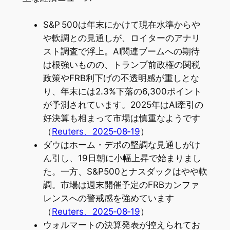
S&P 500は年末にかけて現在水準からや
や軟調との見通しが、ロイターのアナリ
スト調査で浮上。AI関連ブームへの期待
は根強いものの、トランプ前政権の関税
政策やFRB利下げの不透明感が重しとな
り、年末には2.3%下落の6,300ポイント
が予測されています。2025年はAI牽引の
好決算も相まって市場は慎重なようです
（
Reuters、2025‑08‑19
）
ダウはホーム・デポの堅調な見通しがけ
ん引し、19日朝に小幅上昇で始まりまし
た。一方、S&P500とナスダックはやや軟
調。市場は週末開催予定のFRBカンファ
レンスへの警戒感を強めています
（
Reuters、2025‑08‑19
）
ウォルマートの決算発表が控えられてお