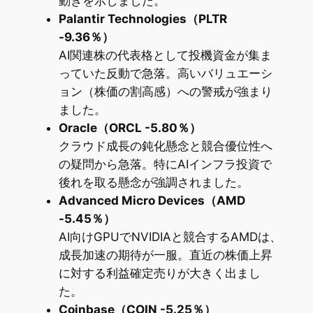
動きを示しました。
Palantir Technologies（PLTR
-9.36％）
AI関連株の代表格として投機資金が集ま
っていた反動で急落。高いバリュエーシ
ョン（株価の割高感）への警戒が強まり
ました。
Oracle（ORCL -5.80％）
クラウド成長の鈍化懸念と競合優位性へ
の疑問から急落。特にAIインフラ投資で
後れを取る懸念が強調されました。
Advanced Micro Devices（AMD
-5.45％）
AI向けGPUでNVIDIAと競合するAMDは、
成長加速の期待が一服。直近の株価上昇
に対する利益確定売りが大きく出まし
た。
Coinbase（COIN -5.25％）