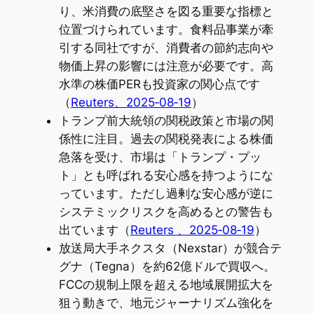
り、米消費の底堅さを図る重要な指標と
位置づけられています。食料品事業が牽
引する同社ですが、消費者の節約志向や
物価上昇の影響には注意が必要です。高
水準の株価PERも投資家の関心点です
（
Reuters、2025‑08‑19
）
トランプ前大統領の関税政策と市場の関
係性に注目。過去の関税発表による株価
急落を受け、市場は「トランプ・プッ
ト」とも呼ばれる安心感を持つようにな
っています。ただし過剰な安心感が逆に
システミックリスクを高めるとの警告も
出ています（
Reuters 、2025‑08‑19
）
放送局大手ネクスタ（Nexstar）が競合テ
グナ（Tegna）を約62億ドルで買収へ。
FCCの規制上限を超える地域展開拡大を
狙う動きで、地元ジャーナリズム強化を