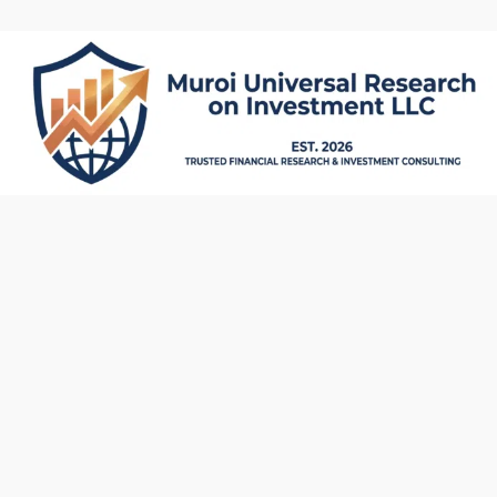
内
容
を
ス
キ
ッ
プ