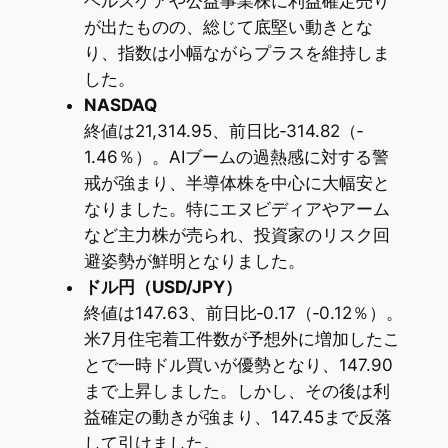
ヘルスケアや公益事業株に利益確定売り
が出たものの、総じて底堅い動きとな
り、指数は小幅ながらプラスを維持しま
した。
NASDAQ
終値は21,314.95、前日比‐314.82（‐
1.46％）。AIブームの過熱感に対する警
戒が強まり、半導体株を中心に大幅安と
なりました。特にエヌビディアやアーム
など主力株が売られ、投資家のリスク回
避姿勢が鮮明となりました。
ドル円（USD/JPY）
終値は147.63、前日比‐0.17（‐0.12％）。
米7月住宅着工件数が予想外に増加したこ
とで一時ドル買いが優勢となり、147.90
まで上昇しました。しかし、その後は利
益確定の動きが強まり、147.45まで反落
して引けました。