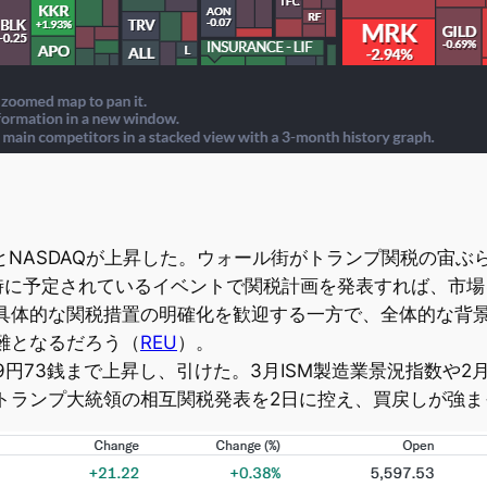
00とNASDAQが上昇した。ウォール街がトランプ関税の
時に予定されているイベントで関税計画を発表すれば、市場
具体的な関税措置の明確化を歓迎する一方で、全体的な背
難となるだろう（
REU
）。
49円73銭まで上昇し、引けた。3月ISM製造業景況指数や2
トランプ大統領の相互関税発表を2日に控え、買戻しが強ま