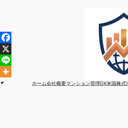
内
容
を
ス
キ
ッ
プ
ホーム
会社概要
マンション管理DX
米国株式