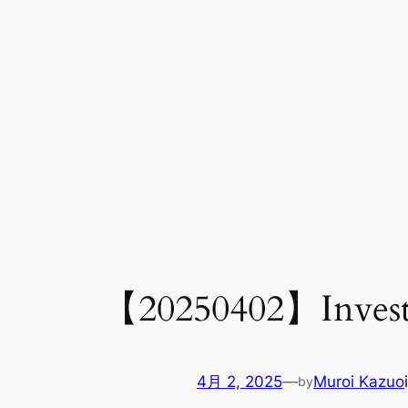
【20250402】Invest
4月 2, 2025
—
Muroi Kazuo
by