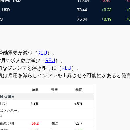
労働需要が減少（
REU
）。
2月の求人数は減少（
REU
）。
的なジレンマを浮き彫りに（
REU
）。
税は雇用を減らしインフレを上昇させる可能性があると発