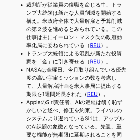
裁判所が従業員の復職を命じる中、トラ
ンプ大統領は新たな人員削減を開始する
構え。米政府全体で大量解雇と予算削減
の第２波を進めるとみられている。この
仕事は主にイーロン・マスク氏の政府効
率化局に委ねられている（
REU
）。
トランプ大統領による混乱が新たな投資
家を「金」に引き寄せる（
REU
）。
NASAは金曜日、今月取り組んでいる優先
度の高い宇宙ミッションの数を考慮し
て、大量解雇計画を米人事局に提出する
期限を1週間延長された（
REU
）。
AppleのSiri責任者、AIの遅延は醜く恥ず
かしいと述べ、修正を約束。ライバルの
システムより遅れているSiriは、アップル
のAI課題の象徴となっている。先週、重
要な機能が無期限に延期されることを同