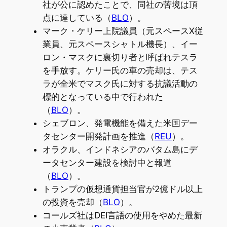
社が公に認めたことで、同社の苦境は頂
点に達している（
BLO
）。
マーク・ケリー上院議員（元スペースX従
業員、元スペースシャトル機長）、イー
ロン・マスクに裏切り者と呼ばれテスラ
を手放す。ケリー氏の車の売却は、テス
ラが全米でマスク氏に対する抗議活動の
標的となっている中で行われた
（
BLO
）。
シェブロン、発電機能を備えた米国デー
タセンター開発計画を推進（
REU
）。
オラクル、インドネシアのバタム島にデ
ータセンター建設を検討中と報道
（
BLO
）。
トランプの仮想通貨担当官が2億ドル以上
の投資を売却（
BLO
）。
コールズ社はDEI言語の使用をやめた最新