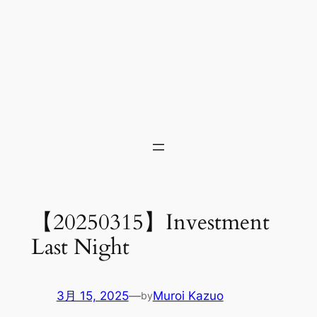
【20250315】Investment
Last Night
3月 15, 2025
—
Muroi Kazuo
by