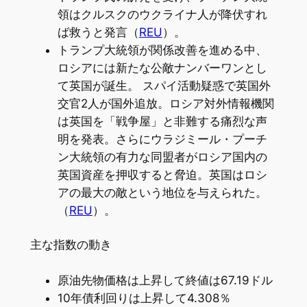
領はクルスクのウクライナ人が降伏すれ
ば救うと発言（
REU
）。
トランプ大統領が関係改善を進める中、
ロシアには新たな公敵ナンバーワンとし
て英国が誕生。 スパイ活動疑惑で英国外
交官2人が国外追放。ロシア対外情報機関
は英国を「戦争屋」と非難する痛烈な声
明を発表。さらにウラジミール・プーチ
ン大統領の有力な同盟者がロシア国内の
英国資産を押収すると脅迫。英国はロシ
アの最大の敵という地位を与えられた。
（
REU
）。
主な指数の動き
原油先物価格は上昇して終値は67.19ドル
10年債利回りは上昇して4.308％