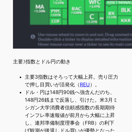
主要3指数とドル円の動き
主要3指数はそろって大幅上昇。売り圧力
で押し目買いが活発化（
REU
）。
ドル・円は148円90銭へ強含んだのち、
148円26銭まで反落し、引けた。米3月ミ
シガン大学消費者信頼感指数の長期期待
インフレ率速報値が前月から大幅に上昇
し、連邦準備制度理事会（FRB）の利下
げ観測が後退しドル買いが優勢となった