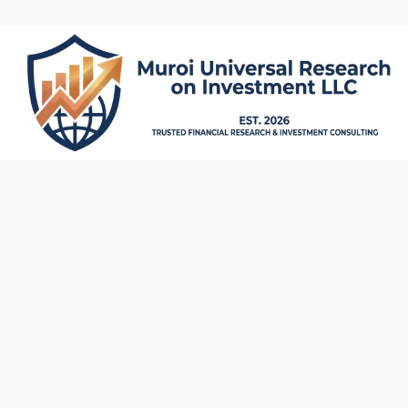
内
容
を
ス
キ
ッ
プ