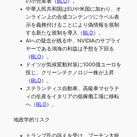
の小売業者（
BLO
）。
中華人民共和国はEUや米国に加わり、オ
ンライン上の合成コンテンツにラベル表
示を義務付けることにより偽情報を規制
する新たな規制を導入（
BLO
）。
AIへの疑念が残る中、NVIDIAのサプライ
ヤーである鴻海の利益は予想を下回る
（
BLO
）。
ドイツが気候変動対策に1000億ユーロを
投じ、クリーンテクノロジー株が上昇
（
BLO
）。
ステランティス自動車、高級車マセラテ
ィの生産をイタリアの低稼働工場に移転
へ（
BLO
）。
地政学的リスク
トランプ氏の訴えを受け、プーチン大統