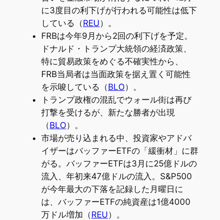
に3度目の利下げが行われる可能性は低下
している（
REU
）。
FRBは今年9月から2回の利下げを予定。
ドナルド・トランプ大統領の経済政策、
特に貿易政策をめぐる不確実性から、
FRB当局者は当面政策を据え置く可能性
を示唆している（
BLO
）。
トランプ政権の混乱でウォール街は再び
打撃を受けるが、新たな勝者が出現
（
BLO
）。
市場が売り込まれる中、投資家やアドバ
イザーはバッファーETFの「緩衝材」に群
がる。バッファーETFは3月に25億ドルの
流入、年初来47億ドルの流入。S&P500
が今年最大の下落を記録した月曜日に
は、バッファーETFの純資産は1億4000
万ドル増加（
REU
）。