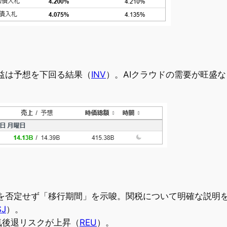
益は予想を下回る結果（
INV
）。AIクラウドの需要が旺盛な
を否定せず「移行期間」を示唆。関税について明確な説明
J
）。
気後退リスクが上昇（
REU
）。