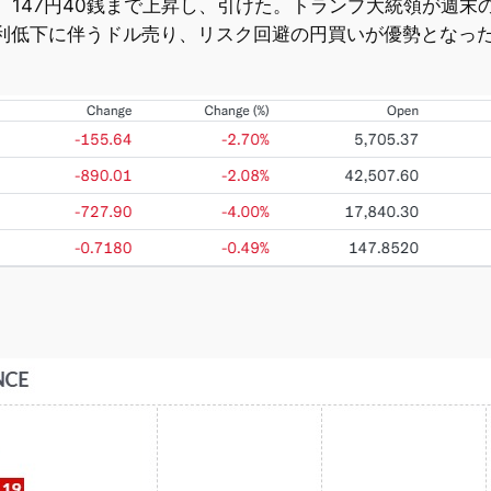
後、147円40銭まで上昇し、引けた。トランプ大統領が週
利低下に伴うドル売り、リスク回避の円買いが優勢となっ