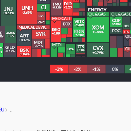
EU
）。