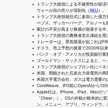
トランプ大統領による不確実性が経済
ウォール街の売りが深刻化（
REU
）。
トランプ大統領就任式に参加した億万長
ベゾス、ザッカーバーグ、アルノーも
家計の不安が高まり株価が急落する中
トランプ大統領の農務省支出凍結を受
トレーダーは、景気後退が起こればF
テスラ、売上予想の後退で2020年以
バンク・オブ・アメリカが投資銀行業
ゴールドマン・サックスによると、ヘ
トランプ大統領がシェブロン社にベネ
米国、閉鎖された石炭火力発電所の再
米国大手電力会社、ガスは電力需要の
CoreWeave、IPO前にOpenAIか
Apple社は、iPhone、iPad、Ma
「Cheer」）。OSの外観が根本的
ン、メニュー、アプリ、ウィンドウ、