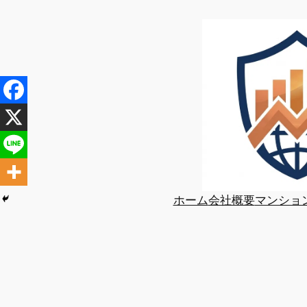
内
容
を
ス
キ
ッ
プ
ホーム
会社概要
マンショ