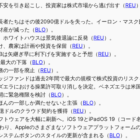
不安を引き起こし、投資家は株式市場から逃げ出す（
REU
者たちはその後2090億ドルを失った。イーロン・マスク
財産が減った（
BLO
）。
、ホワイトハウスは景気後退論に反発（
REU
）。
け、農家は計画や投資を保留（
REU
）。
RBは矢継ぎ早に利下げを実施すると予想（
REU
）。
来最大の下落（
BLO
）。
務の一部を廃止（
REU
）。
ッジファンドは過去2年間で最大の規模で株式投資のリスク
ズエラにおける操業許可取り消しを決定。ベネズエラは米
開に緊急権限を検討（
BLO
）。
ほんの一部しか満たせないと主張（
BLO
）。
ら120億ドルのクラウド契約を獲得（
REU
）。
cのソフトウェアを大幅に刷新へ。iOS 19とiPadOS 19（コー
に変わり、Appleのさまざまなソフトウェアプラットフォー
システムボタンのスタイルの更新が含まれる（
BLO
）。