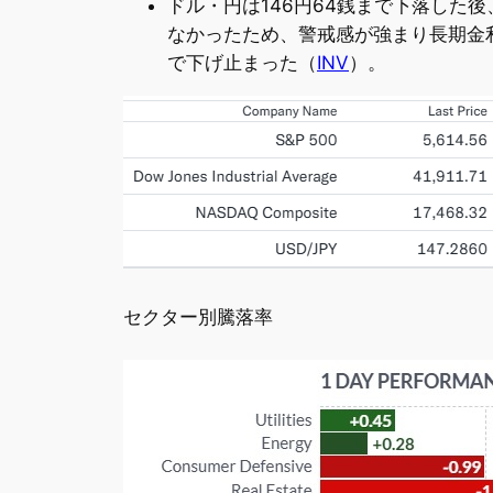
ドル・円は146円64銭まで下落した
なかったため、警戒感が強まり長期金
で下げ止まった（
INV
）。
セクター別騰落率