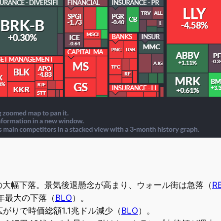
来の大幅下落。景気後退懸念が高まり、ウォール街は急落（
R
年最大の下落（
BLO
）。
がりで時価総額1.1兆ドル減少（
BLO
）。